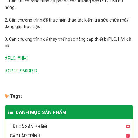
1. Cần lưu chương trình dự phòng cho trường hợp PLC, HMI hư
hỏng.
2. Cần chương trình để thực hiện thao tác kiểm tra sửa chữa máy
đang gặp trục trặc.
3. Cần chương trình để thay thế hoặc nâng cấp thiết bị PLC, HMI đã
cũ.
#PLC
,
#HMI
#
CP2E-S60DR-D
.
Tags:
DANH MỤC SẢN PHẨM
TẤT CẢ SẢN PHẨM
CÁP LẬP TRÌNH