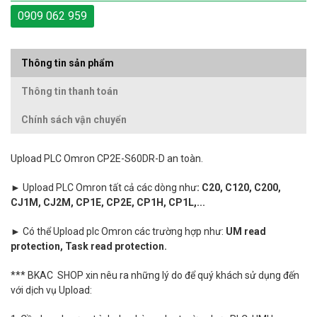
0909 062 959
Thông tin sản phẩm
Thông tin thanh toán
Chính sách vận chuyển
Upload PLC Omron CP2E-S60DR-D an toàn.
► Upload PLC Omron tất cả các dòng như
: C20, C120, C200,
CJ1M, CJ2M, CP1E, CP2E, CP1H, CP1L,...
► C
ó thể Upload plc Omron các trường hợp như:
UM read
protection, Task read protection.
*** BKAC SHOP xin nêu ra những lý do để quý khách sử dụng đến
với dịch vụ Upload: