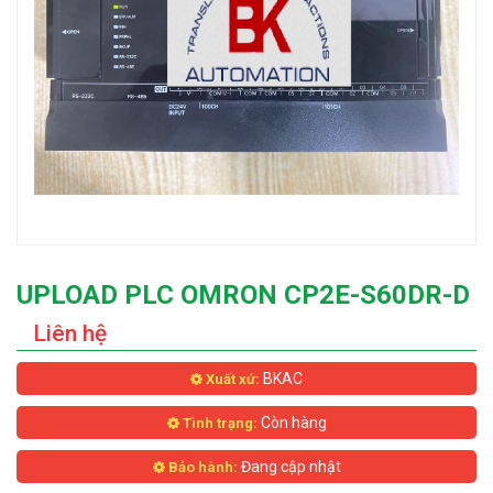
UPLOAD PLC OMRON CP2E-S60DR-D
Liên hệ
BKAC
Xuất xứ:
Còn hàng
Tình trạng:
Đang cập nhật
Bảo hành: