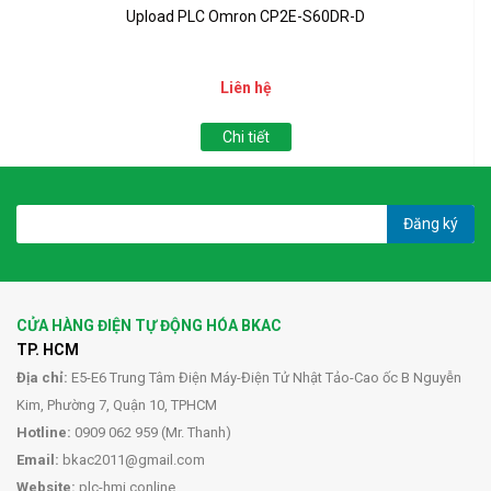
Upload PLC Omron CP2E-S60DR-D
Liên hệ
Chi tiết
Đăng ký
CỬA HÀNG ĐIỆN TỰ ĐỘNG HÓA BKAC
TP. HCM
Địa chỉ:
E5-E6 Trung Tâm Điện Máy-Điện Tử Nhật Tảo-Cao ốc B Nguyễn
Kim, Phường 7, Quận 10, TPHCM
Hotline:
0909 062 959 (Mr. Thanh)
Email:
bkac2011@gmail.com
Website:
plc-hmi.conline