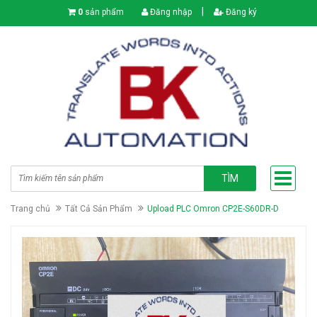
|
0
sản phẩm
Đăng nhập
Đăng ký
TÌM
Trang chủ
Tất Cả Sản Phẩm
Upload PLC Omron CP2E-S60DR-D