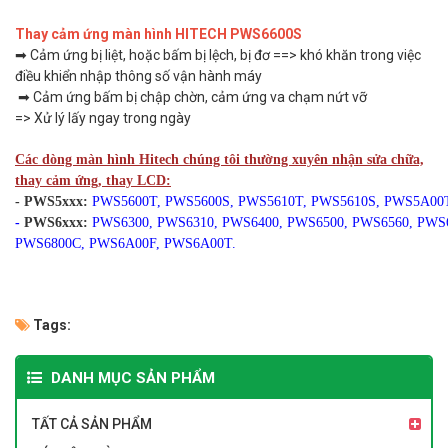
Thay cảm ứng màn hình HITECH PWS6600S
➡ Cảm ứng bị liệt, hoặc bấm bị lệch, bị đơ ==> khó khăn trong việc
điều khiển nhập thông số vận hành máy
➡ Cảm ứng bấm bị chập chờn, cảm ứng va chạm nứt vỡ
=> Xử lý lấy ngay trong ngày
Các dòng màn hình Hitech chúng tôi thường xuyên nhận sửa chữa,
thay cảm ứng, thay LCD:
- PWS5xxx:
PWS5600T,
PWS5600S, PWS5610T, PWS5610S, PWS5A00
-
PWS6xxx:
PWS6300,
PWS6310, PWS6400, PWS6500, PWS6560, PWS
PWS6800C, PWS6A00F, PWS6A00T.
Tags:
DANH MỤC SẢN PHẨM
TẤT CẢ SẢN PHẨM