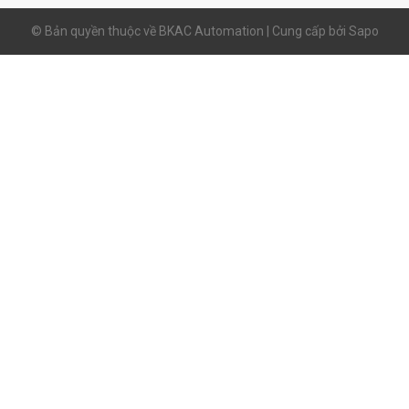
© Bản quyền thuộc về BKAC Automation | Cung cấp bởi
Sapo