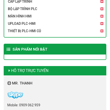
CÁP LẬP TRÌNH
BỘ LẬP TRÌNH PLC
MÀN HÌNH HMI
UPLOAD PLC-HMI
THIẾT BỊ PLC-HMI CŨ
SẢN PHẨM NỔI BẬT
HỖ TRỢ TRỰC TUYẾN
MR. THANH
Mobile: 0909 062 959