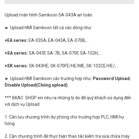
Upload màn hình Samkoon SA-043A an toàn.
► Upload HMI Samkoon tất cả các dòng như:
+EA series:
EA-035A, EA-043A, EA-070B,...
+SA series:
SA-043F, SA-7B, SA-070F, SA-102H,...
+SK series:
SK-043HE, SK-070FE/HE/ME, SK-102CE/HE/,...
► Upload
HMI Samkoon các trường hợp như:
Password Upload
,
Disable Upload(Chống upload).
*** BKAC SHOP xin nêu ra những lý do để quý khách sử dụng đến
với dịch vụ Upload:
1. Cần lưu chương trình dự phòng cho trường hợp PLC, HMI hư
hỏng.
2. Cần chương trình để thực hiện thao tác kiểm tra sửa chữa máy