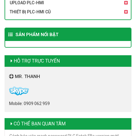
UPLOAD PLC-HMI
THIẾT BỊ PLC-HMI CŨ
SẢN PHẨM NỔI BẬT
HỖ TRỢ TRỰC TUYẾN
MR. THANH
Mobile: 0909 062 959
CÓ THỂ BẠN QUAN TÂM
Cảnh báo việc crack password PLC Fatek FBs version mới!