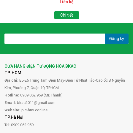
Liên hệ
Chi tiết
Đăng ký
CỬA HÀNG ĐIỆN TỰ ĐỘNG HÓA BKAC
TP. HCM
Địa chỉ:
E5-E6 Trung Tâm Điện Máy-Điện Tử Nhật Tảo-Cao ốc B Nguyễn
Kim, Phường 7, Quận 10, TPHCM
Hotline:
0909 062 959 (Mr. Thanh)
Email:
bkac2011@gmail.com
Website:
plc-hmi.conline
TP.Hà Nội
Tel: 0909 062 959