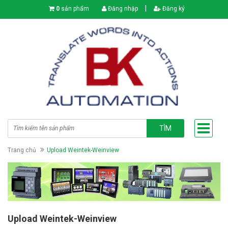
|
0
sản phẩm
Đăng nhập
Đăng ký
TÌM
Trang chủ
Upload Weintek-Weinview
Upload Weintek-Weinview