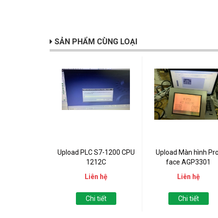
SẢN PHẨM CÙNG LOẠI
Upload PLC S7-1200 CPU
Upload Màn hình Pro
1212C
face AGP3301
Liên hệ
Liên hệ
Chi tiết
Chi tiết