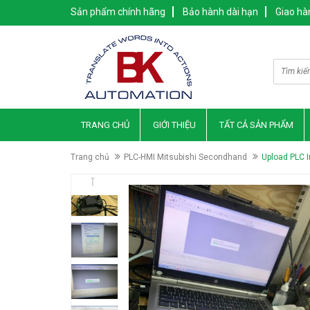
Sản phẩm chính hãng
Bảo hành dài hạn
Giao hà
TRANG CHỦ
GIỚI THIỆU
TẤT CẢ SẢN PHẨM
Trang chủ
PLC-HMI Mitsubishi Secondhand
Upload PLC 