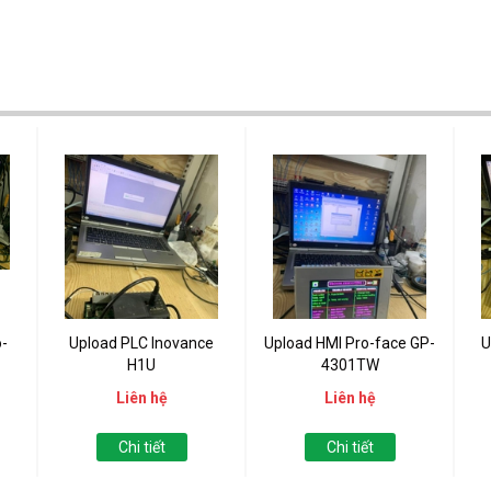
-
Upload PLC Inovance
Upload HMI Pro-face GP-
U
H1U
4301TW
Liên hệ
Liên hệ
Chi tiết
Chi tiết