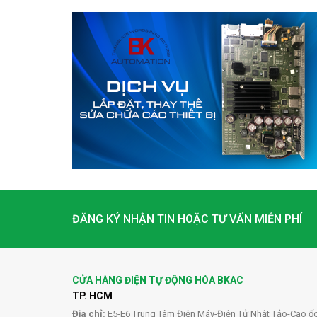
ĐĂNG KÝ NHẬN TIN HOẶC TƯ VẤN MIỄN PHÍ
CỬA HÀNG ĐIỆN TỰ ĐỘNG HÓA BKAC
TP. HCM
Địa chỉ:
E5-E6 Trung Tâm Điện Máy-Điện Tử Nhật Tảo-Cao ố