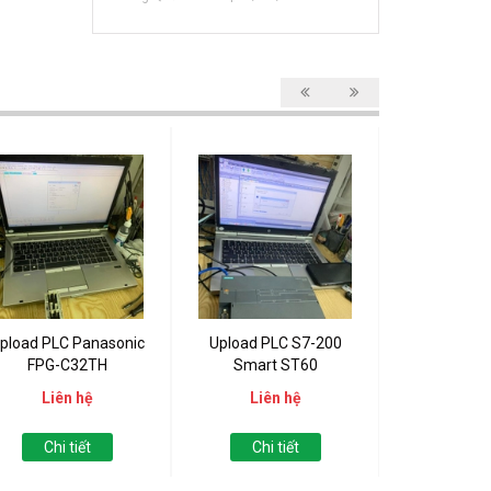
pload PLC Panasonic
Upload PLC S7-200
Upload PLC 
FPG-C32TH
Smart ST60
121
Liên hệ
Liên hệ
Liên
Chi tiết
Chi tiết
Chi t