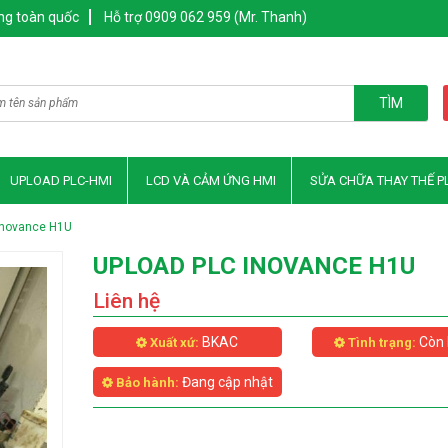
ng toàn quốc
Hỗ trợ 0909 062 959 (Mr. Thanh)
TÌM
UPLOAD PLC-HMI
LCD VÀ CẢM ỨNG HMI
SỬA CHỮA THAY THẾ P
Inovance H1U
UPLOAD PLC INOVANCE H1U
Liên hệ
BKAC
Còn 
Xuất xứ:
Tình trạng:
Đang cập nhật
Bảo hành: