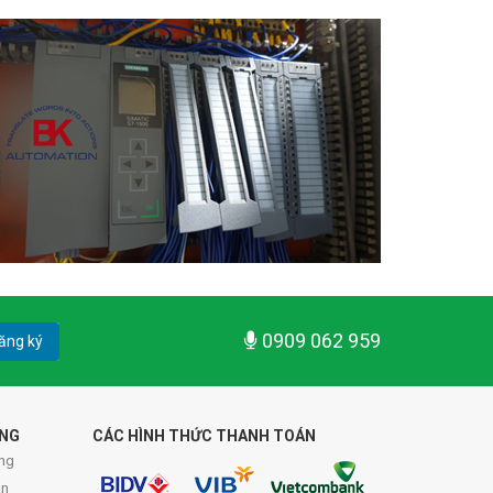
0909 062 959
ăng ký
ÀNG
CÁC HÌNH THỨC THANH TOÁN
ng
án