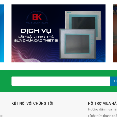
Đ
KẾT NỐI VỚI CHÚNG TÔI
HỖ TRỢ MUA H
Hướng dẫn mua hà
c B
Hình thức thanh to