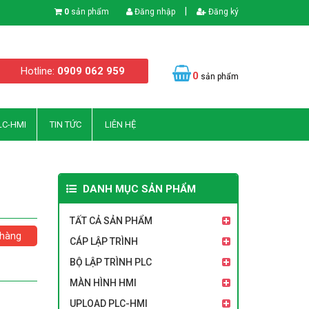
|
0
sản phẩm
Đăng nhập
Đăng ký
Hotline:
0909 062 959
0
sản phẩm
LC-HMI
TIN TỨC
LIÊN HỆ
DANH MỤC SẢN PHẨM
TẤT CẢ SẢN PHẨM
hàng
CÁP LẬP TRÌNH
BỘ LẬP TRÌNH PLC
MÀN HÌNH HMI
UPLOAD PLC-HMI