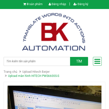
|
0
sản phẩm
Đăng nhập
Đăng ký
TÌM
Trang chủ
Upload Hitech Beijer
Upload màn hình HITECH PWS6600S-S