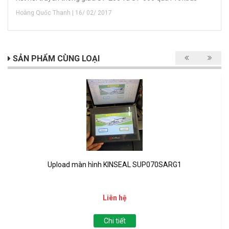
Hoàng Quốc Thanh | 16/ 02/ 2017
SẢN PHẨM CÙNG LOẠI
Upload màn hình KINSEAL SUP070SARG1
Liên hệ
Chi tiết