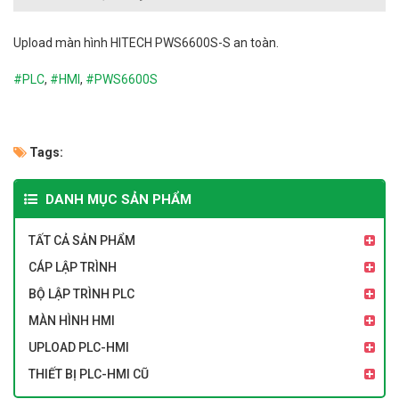
Upload
màn hình HITECH PWS6600S-S an toàn.
#PLC
,
#HMI
,
#
PWS6600S
Tags:
DANH MỤC SẢN PHẨM
TẤT CẢ SẢN PHẨM
CÁP LẬP TRÌNH
BỘ LẬP TRÌNH PLC
MÀN HÌNH HMI
UPLOAD PLC-HMI
THIẾT BỊ PLC-HMI CŨ