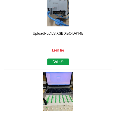
UploadPLC LS XGB XBC-DR14E
Liên hệ
Chi tiết