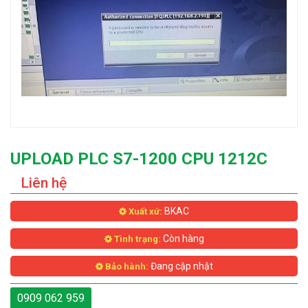
UPLOAD PLC S7-1200 CPU 1212C
Liên hệ
BKAC
Xuất xứ:
Còn hàng
Tình trạng:
Đang cập nhật
Bảo hành:
0909 062 959