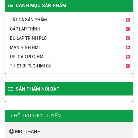
DANH MỤC SẢN PHẨM
TẤT CẢ SẢN PHẨM
CÁP LẬP TRÌNH
BỘ LẬP TRÌNH PLC
MÀN HÌNH HMI
UPLOAD PLC-HMI
THIẾT BỊ PLC-HMI CŨ
SẢN PHẨM NỔI BẬT
HỖ TRỢ TRỰC TUYẾN
MR. THANH