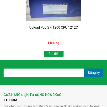
Upload PLC S7-1200 CPU 1212C
Liên hệ
Chi tiết
Đăng ký
CỬA HÀNG ĐIỆN TỰ ĐỘNG HÓA BKAC
TP. HCM
Địa chỉ:
E5-E6 Trung Tâm Điện Máy-Điện Tử Nhật Tảo-Cao ốc B Nguyễn