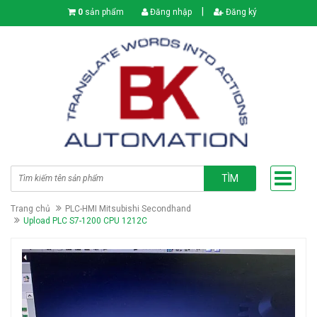
|
0
sản phẩm
Đăng nhập
Đăng ký
TÌM
Trang chủ
PLC-HMI Mitsubishi Secondhand
Upload PLC S7-1200 CPU 1212C