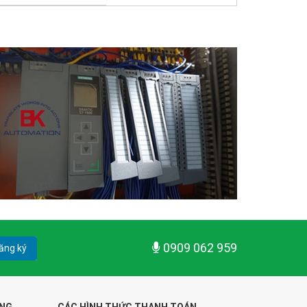
0909 062 959
ăng ký