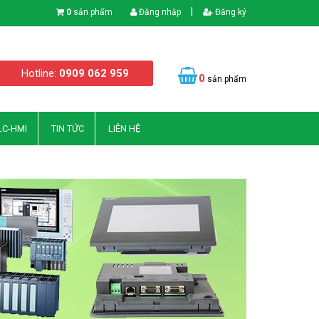
|
0
sản phẩm
Đăng nhập
Đăng ký
Hotline:
0909 062 959
0
sản phẩm
LC-HMI
TIN TỨC
LIÊN HỆ