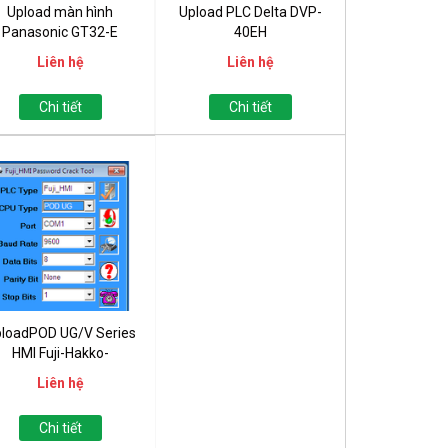
Upload màn hình
Upload PLC Delta DVP-
Panasonic GT32-E
40EH
Liên hệ
Liên hệ
Chi tiết
Chi tiết
loadPOD UG/V Series
HMI Fuji-Hakko-
Monitouch
Liên hệ
Chi tiết