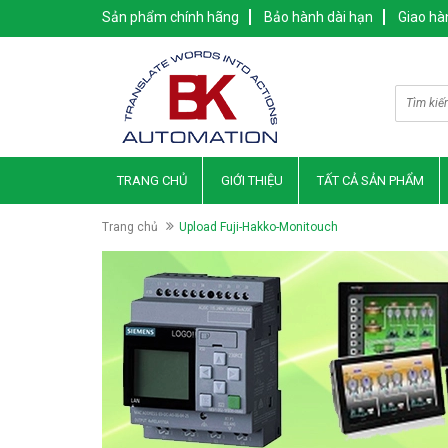
Sản phẩm chính hãng
Bảo hành dài hạn
Giao hà
TRANG CHỦ
GIỚI THIỆU
TẤT CẢ SẢN PHẨM
Trang chủ
Upload Fuji-Hakko-Monitouch