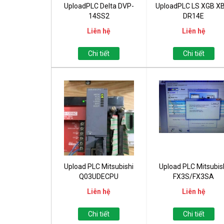
UploadPLC Delta DVP-
UploadPLC LS XGB X
14SS2
DR14E
Liên hệ
Liên hệ
Chi tiết
Chi tiết
Upload PLC Mitsubishi
Upload PLC Mitsubis
Q03UDECPU
FX3S/FX3SA
Liên hệ
Liên hệ
Chi tiết
Chi tiết