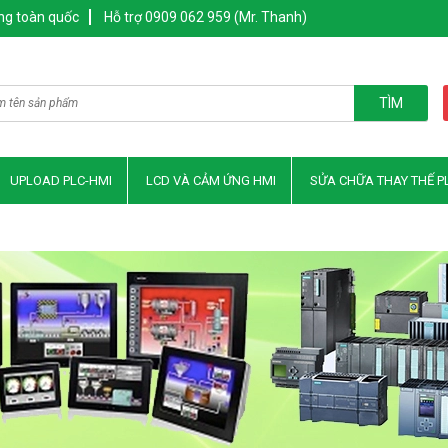
ng toàn quốc
Hỗ trợ 0909 062 959 (Mr. Thanh)
TÌM
UPLOAD PLC-HMI
LCD VÀ CẢM ỨNG HMI
SỬA CHỮA THAY THẾ P