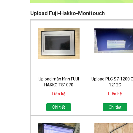
Upload Fuji-Hakko-Monitouch
Upload màn hình FUJI
Upload PLC S7-1200 
HAKKO TS1070
1212C
Liên hệ
Liên hệ
Chi tiết
Chi tiết