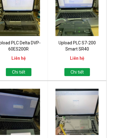
pload PLC Delta DVP-
Upload PLC S7-200
60ES200R
Smart SR40
Liên hệ
Liên hệ
Chi tiết
Chi tiết