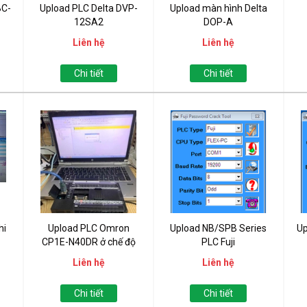
BC-
Upload PLC Delta DVP-
Upload màn hình Delta
12SA2
DOP-A
Liên hệ
Liên hệ
Chi tiết
Chi tiết
hi
Upload PLC Omron
Upload NB/SPB Series
Up
CP1E-N40DR ở chế độ
PLC Fuji
Extend...
Liên hệ
Liên hệ
Chi tiết
Chi tiết