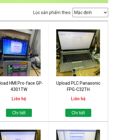
Lọc sản phẩm theo:
load HMI Pro-face GP-
Upload PLC Panasonic
4301TW
FPG-C32TH
Liên hệ
Liên hệ
Chi tiết
Chi tiết