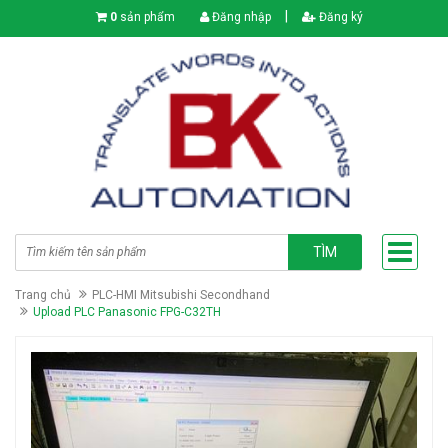
|
0
sản phẩm
Đăng nhập
Đăng ký
TÌM
Trang chủ
PLC-HMI Mitsubishi Secondhand
Upload PLC Panasonic FPG-C32TH