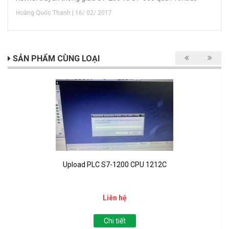
Hoàng Quốc Thanh | 16/ 02/ 2017
SẢN PHẨM CÙNG LOẠI
Upload PLC S7-1200 CPU 1212C
Liên hệ
Chi tiết