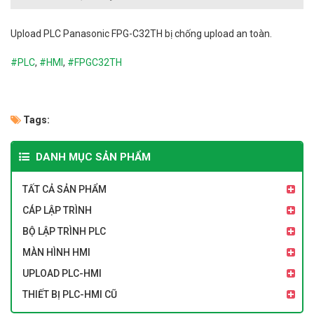
Upload
PLC Panasonic FPG-C32TH bị chống upload an toàn.
#PLC
,
#HMI
,
#
FPGC32TH
Tags:
DANH MỤC SẢN PHẨM
TẤT CẢ SẢN PHẨM
CÁP LẬP TRÌNH
BỘ LẬP TRÌNH PLC
MÀN HÌNH HMI
UPLOAD PLC-HMI
THIẾT BỊ PLC-HMI CŨ