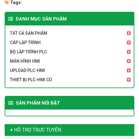
Tags:
DANH MỤC SẢN PHẨM
TẤT CẢ SẢN PHẨM
CÁP LẬP TRÌNH
BỘ LẬP TRÌNH PLC
MÀN HÌNH HMI
UPLOAD PLC-HMI
THIẾT BỊ PLC-HMI CŨ
SẢN PHẨM NỔI BẬT
HỖ TRỢ TRỰC TUYẾN