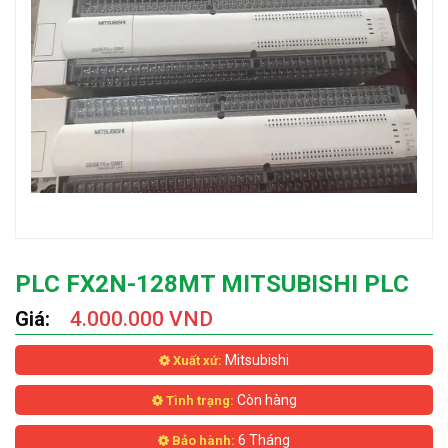
PLC FX2N-128MT MITSUBISHI PLC
Giá:
4.000.000 VND
Mitsubishi
Xuất xứ:
Còn hàng
Tình trạng:
6 Tháng
Bảo hành: