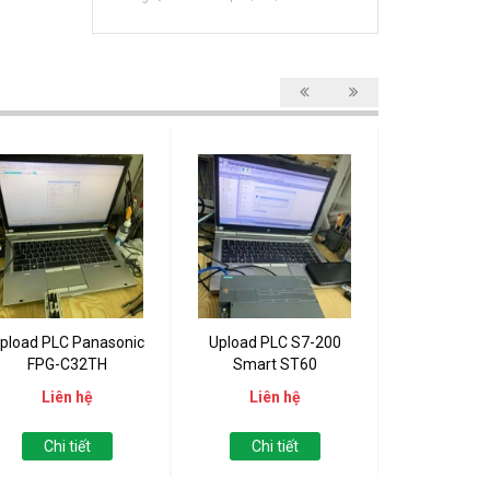
pload PLC Panasonic
Upload PLC S7-200
Upload PLC 
FPG-C32TH
Smart ST60
121
Liên hệ
Liên hệ
Liên
Chi tiết
Chi tiết
Chi t