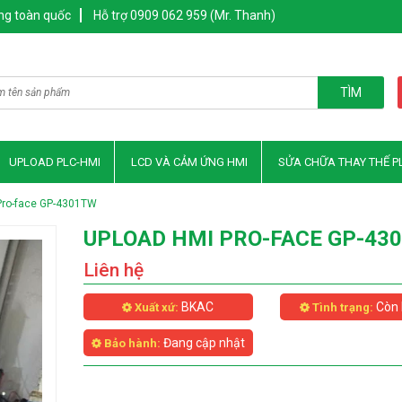
ng toàn quốc
Hỗ trợ 0909 062 959 (Mr. Thanh)
TÌM
UPLOAD PLC-HMI
LCD VÀ CẢM ỨNG HMI
SỬA CHỮA THAY THẾ P
Pro-face GP-4301TW
UPLOAD HMI PRO-FACE GP-43
Liên hệ
BKAC
Còn 
Xuất xứ:
Tình trạng:
Đang cập nhật
Bảo hành: