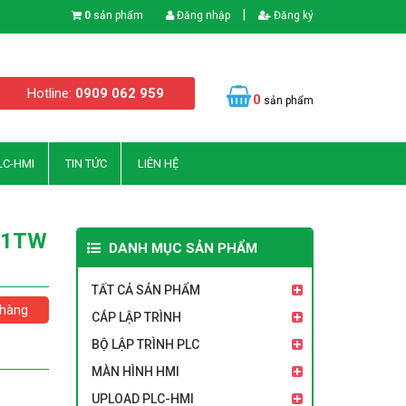
|
0
sản phẩm
Đăng nhập
Đăng ký
Hotline:
0909 062 959
0
sản phẩm
LC-HMI
TIN TỨC
LIÊN HỆ
01TW
DANH MỤC SẢN PHẨM
TẤT CẢ SẢN PHẨM
hàng
CÁP LẬP TRÌNH
BỘ LẬP TRÌNH PLC
MÀN HÌNH HMI
UPLOAD PLC-HMI