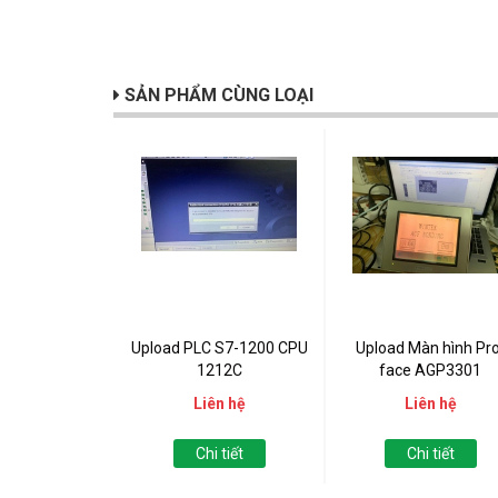
SẢN PHẨM CÙNG LOẠI
Upload PLC S7-1200 CPU
Upload Màn hình Pro
1212C
face AGP3301
Liên hệ
Liên hệ
Chi tiết
Chi tiết