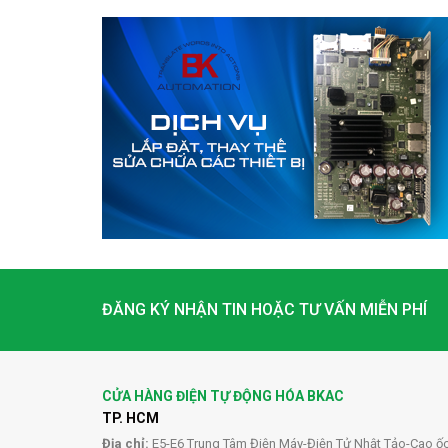
ĐĂNG KÝ NHẬN TIN HOẶC TƯ VẤN MIỄN PHÍ
CỬA HÀNG ĐIỆN TỰ ĐỘNG HÓA BKAC
TP. HCM
Địa chỉ:
E5-E6 Trung Tâm Điện Máy-Điện Tử Nhật Tảo-Cao ố