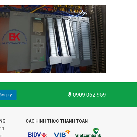
0909 062 959
ăng ký
ÀNG
CÁC HÌNH THỨC THANH TOÁN
ng
án