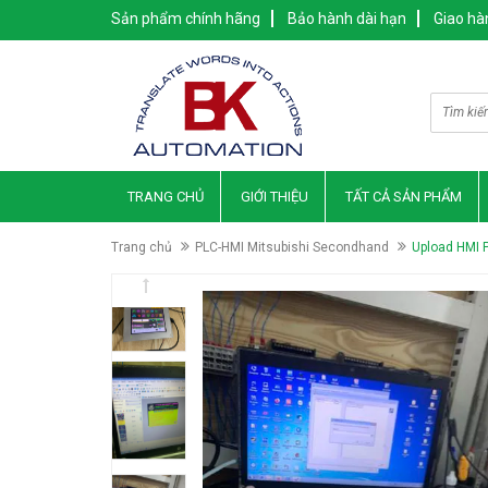
Sản phẩm chính hãng
Bảo hành dài hạn
Giao hà
TRANG CHỦ
GIỚI THIỆU
TẤT CẢ SẢN PHẨM
Trang chủ
PLC-HMI Mitsubishi Secondhand
Upload HMI 