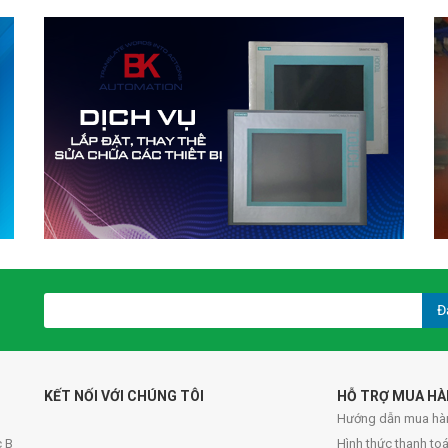
Đ
KẾT NỐI VỚI CHÚNG TÔI
HỖ TRỢ MUA H
Hướng dẫn mua hà
c B
Hình thức thanh to