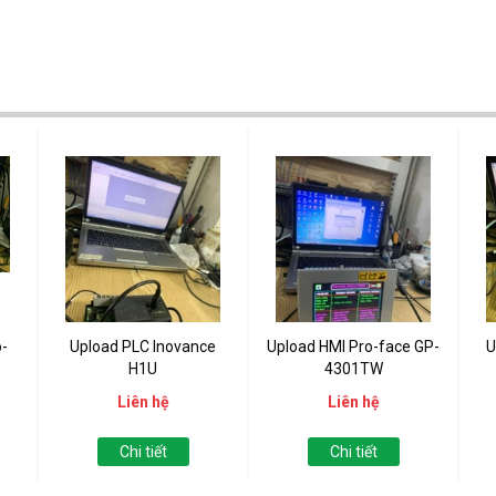
-
Upload PLC Inovance
Upload HMI Pro-face GP-
U
H1U
4301TW
Liên hệ
Liên hệ
Chi tiết
Chi tiết