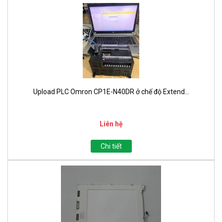
Upload PLC Omron CP1E-N40DR ở chế độ Extend...
Liên hệ
Chi tiết