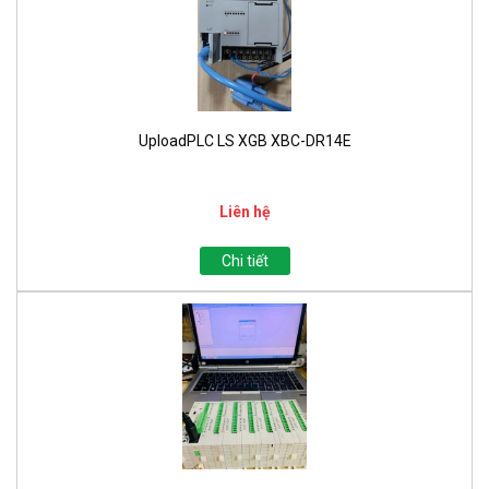
UploadPLC LS XGB XBC-DR14E
Liên hệ
Chi tiết