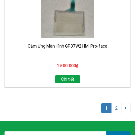
Cảm Ứng Màn Hình GP37W2 HMI Pro-face
1.500.000₫
Chi tiết
1
2