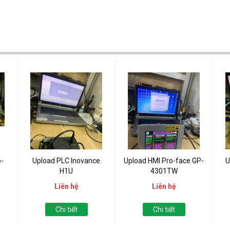
-
Upload PLC Inovance
Upload HMI Pro-face GP-
U
H1U
4301TW
Liên hệ
Liên hệ
Chi tiết
Chi tiết