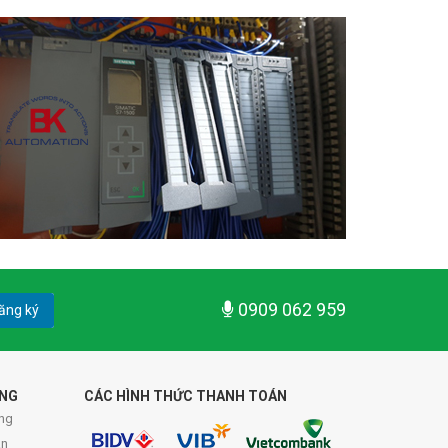
0909 062 959
ăng ký
ÀNG
CÁC HÌNH THỨC THANH TOÁN
ng
án