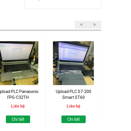
pload PLC Panasonic
Upload PLC S7-200
Upload PLC 
FPG-C32TH
Smart ST60
121
Liên hệ
Liên hệ
Liên
Chi tiết
Chi tiết
Chi t