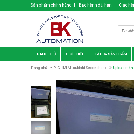
Sản phẩm chính hãng
Bảo hành dài hạn
Giao hà
TRANG CHỦ
GIỚI THIỆU
TẤT CẢ SẢN PHẨM
Trang chủ
PLC-HMI Mitsubishi Secondhand
Upload màn 