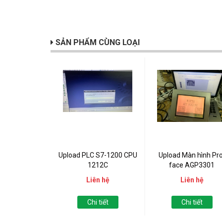
SẢN PHẨM CÙNG LOẠI
Upload PLC S7-1200 CPU
Upload Màn hình Pro
1212C
face AGP3301
Liên hệ
Liên hệ
Chi tiết
Chi tiết