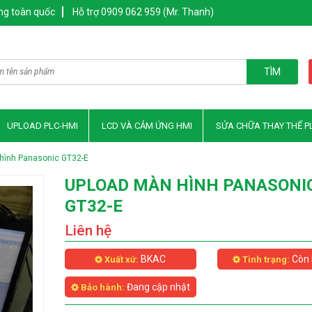
ng toàn quốc
Hỗ trợ 0909 062 959 (Mr. Thanh)
TÌM
UPLOAD PLC-HMI
LCD VÀ CẢM ỨNG HMI
SỬA CHỮA THAY THẾ P
hình Panasonic GT32-E
UPLOAD MÀN HÌNH PANASONI
GT32-E
Liên hệ
BKAC
Còn 
Xuất xứ:
Tình trạng:
Đang cập nhật
Bảo hành: