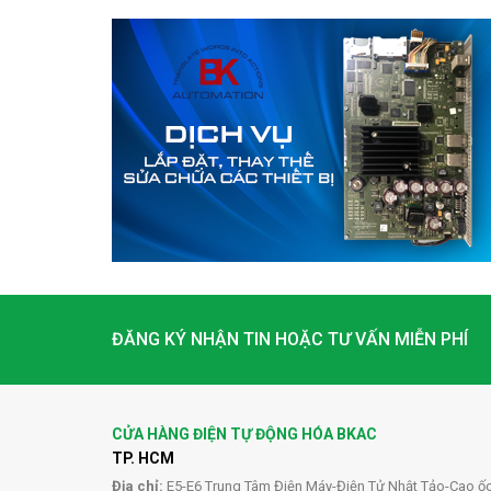
ĐĂNG KÝ NHẬN TIN HOẶC TƯ VẤN MIỄN PHÍ
CỬA HÀNG ĐIỆN TỰ ĐỘNG HÓA BKAC
TP. HCM
Địa chỉ:
E5-E6 Trung Tâm Điện Máy-Điện Tử Nhật Tảo-Cao ố