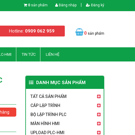
|
0
sản phẩm
Đăng nhập
Đăng ký
Hotline:
0909 062 959
0
sản phẩm
LC-HMI
TIN TỨC
LIÊN HỆ
C
DANH MỤC SẢN PHẨM
TẤT CẢ SẢN PHẨM
CÁP LẬP TRÌNH
hàng
BỘ LẬP TRÌNH PLC
MÀN HÌNH HMI
UPLOAD PLC-HMI