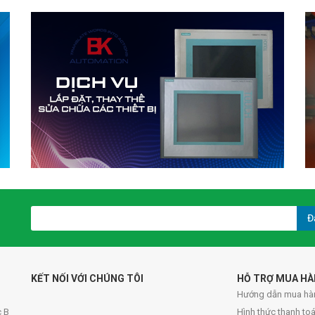
Đ
KẾT NỐI VỚI CHÚNG TÔI
HỖ TRỢ MUA H
Hướng dẫn mua hà
c B
Hình thức thanh to