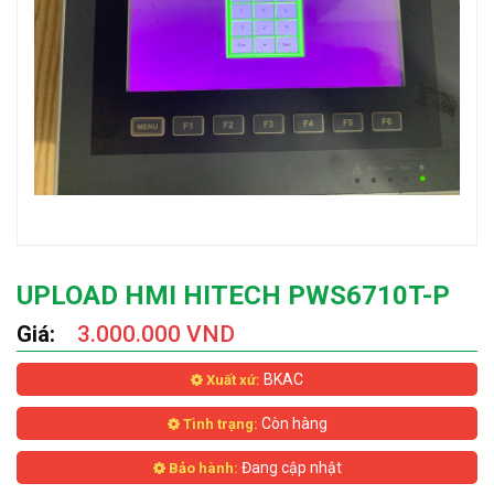
UPLOAD HMI HITECH PWS6710T-P
Giá:
3.000.000 VND
BKAC
Xuất xứ:
Còn hàng
Tình trạng:
Đang cập nhật
Bảo hành: