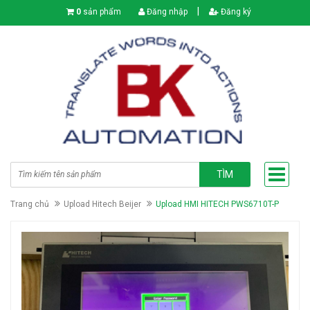
|
0
sản phẩm
Đăng nhập
Đăng ký
TÌM
Trang chủ
Upload Hitech Beijer
Upload HMI HITECH PWS6710T-P