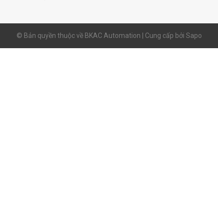
© Bản quyền thuộc về BKAC Automation | Cung cấp bởi
Sapo