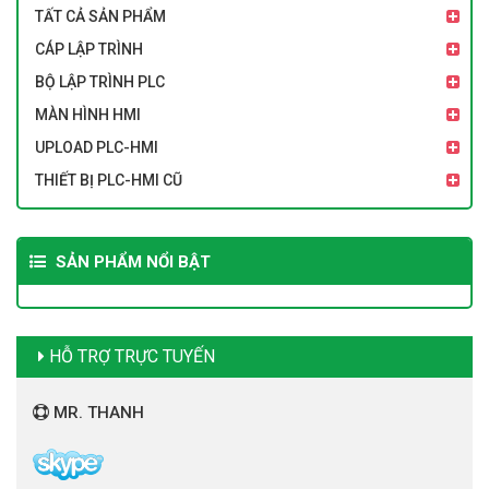
TẤT CẢ SẢN PHẨM
CÁP LẬP TRÌNH
BỘ LẬP TRÌNH PLC
MÀN HÌNH HMI
UPLOAD PLC-HMI
THIẾT BỊ PLC-HMI CŨ
SẢN PHẨM NỔI BẬT
HỖ TRỢ TRỰC TUYẾN
MR. THANH