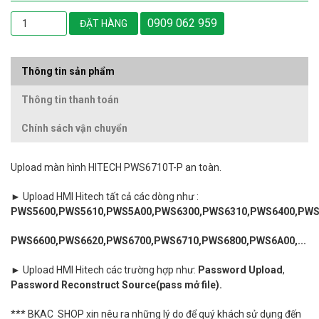
0909 062 959
ĐẶT HÀNG
Thông tin sản phẩm
Thông tin thanh toán
Chính sách vận chuyển
Upload
màn hình HITECH PWS6710T-P an toàn.
►
Upload
HMI Hitech tất cả các dòng như
:
PWS5600,PWS5610,PWS5A00,PWS6300,PWS6310,PWS6400,PWS
PWS6600,PWS6620,PWS6700,PWS6710,PWS6800,PWS6A00,...
►
Upload
HMI Hitech các trường hợp như:
Password Upload
,
Password Reconstruct Source(pass mở file).
*** BKAC SHOP xin nêu ra những lý do để quý khách sử dụng đến