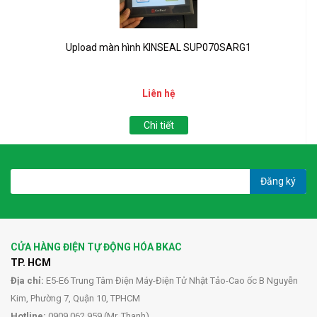
Upload màn hình KINSEAL SUP070SARG1
Liên hệ
Chi tiết
Đăng ký
CỬA HÀNG ĐIỆN TỰ ĐỘNG HÓA BKAC
TP. HCM
Địa chỉ:
E5-E6 Trung Tâm Điện Máy-Điện Tử Nhật Tảo-Cao ốc B Nguyễn
Kim, Phường 7, Quận 10, TPHCM
Hotline:
0909 062 959 (Mr. Thanh)