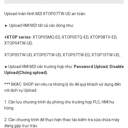
Upload màn hình M2I XTOP07TW-UD an toàn.
► Upload HMI M2I tất cả các dòng như:
+XTOP series:
XTOP05MQ-ED, XTOP05TQ-ED, XTOP08TV-ED,
XTOP04TW-UD,
XTOP05TW-UD,
XTOP07TW-UD, XTOP07TW-ED, XTOP10TW-UD,...
►Upload
HMI M2I các trường hợp như:
Password Upload
,
Disable
Upload(Chống upload).
*** BKAC SHOP xin nêu ra những lý do để quý khách sử dụng đến
với dịch vụ Upload:
1. Cần lưu chương trình dự phòng cho trường hợp PLC, HMI hư
hỏng.
2. Cần chương trình để thực hiện thao tác kiểm tra sửa chữa máy
đang gặp trục trặc.