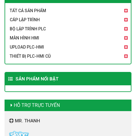
TẤT CẢ SẢN PHẨM
CÁP LẬP TRÌNH
BỘ LẬP TRÌNH PLC
MÀN HÌNH HMI
UPLOAD PLC-HMI
THIẾT BỊ PLC-HMI CŨ
SẢN PHẨM NỔI BẬT
HỖ TRỢ TRỰC TUYẾN
MR. THANH