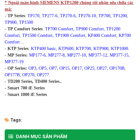
* Ngoài màn hình SIEMENS KTP1200 chúng tôi nhận sửa chữa các
mã:
- TP Series
:
TP170, TP277-6, TP270-6, TP270-10, TP700, TP1200,
TP900, TP1500
- TP Comfort Series
:
TP700 Comfort,
TP900 Comfort, TP1200
Comfort, TP1500 Comfort, TP1900 Comfort, KP400 Comfort, KP700
Comfort ...
- KTP Series
:
KTP400 basic, KTP600, KTP700, KTP900, KTP1000.
- MP Series:
MP177-6, MP277-8, MP277-10, MP377-12, MP377-15,
MP377-19.
- OP Series:
OP3, OP5, OP7, OP15, OP17, OP25, OP27, OP170B,
OP177B, OP270, OP277.
- TD200 Series, TD400 Series..
- Smart 700 iE Series
- Smart 1000 iE Series
Tags:
DANH MỤC SẢN PHẨM