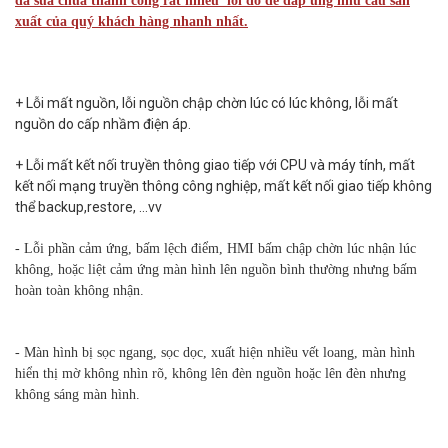
đã sửa chữa thành công rất nhiều lỗi đó để đáp ứng nhu cầu sản
xuất của quý khách hàng nhanh nhất.
+ Lỗi mất nguồn, lỗi nguồn chập chờn lúc có lúc không, lỗi mất
nguồn do cấp nhầm điện áp.
+ Lỗi mất kết nối truyền thông giao tiếp với CPU và máy tính, mất
kết nối mạng truyền thông công nghiệp, mất kết nối giao tiếp không
thể backup,restore, …vv
- Lỗi phần cảm ứng, bấm lệch điểm, HMI bấm chập chờn lúc nhận lúc
không, hoặc liệt cảm ứng màn hình lên nguồn bình thường nhưng bấm
hoàn toàn không nhận.
- Màn hình bị sọc ngang, sọc dọc, xuất hiện nhiều vết loang, màn hình
hiển thị mờ không nhìn rõ, không lên đèn nguồn hoặc lên đèn nhưng
không sáng màn hình.