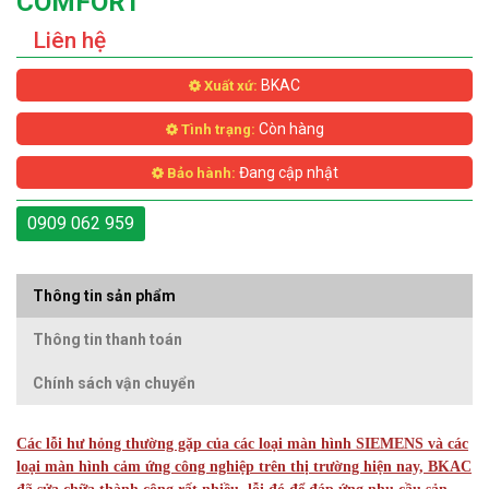
COMFORT
Liên hệ
BKAC
Xuất xứ:
Còn hàng
Tình trạng:
Đang cập nhật
Bảo hành:
0909 062 959
Thông tin sản phẩm
Thông tin thanh toán
Chính sách vận chuyển
Các lỗi hư hỏng thường gặp của các loại màn hình SIEMENS và các
loại màn hình cảm ứng công nghiệp trên thị trường hiện nay, BKAC