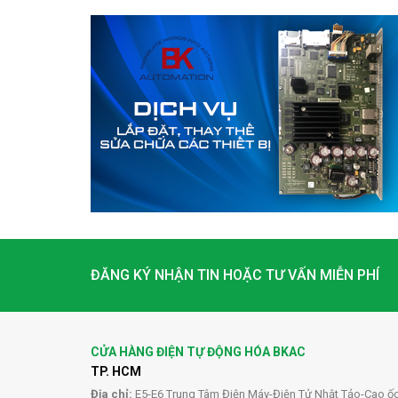
ĐĂNG KÝ NHẬN TIN HOẶC TƯ VẤN MIỄN PHÍ
CỬA HÀNG ĐIỆN TỰ ĐỘNG HÓA BKAC
TP. HCM
Địa chỉ:
E5-E6 Trung Tâm Điện Máy-Điện Tử Nhật Tảo-Cao ố