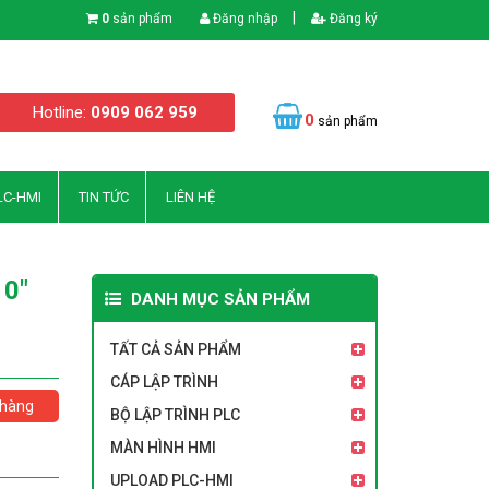
|
0
sản phẩm
Đăng nhập
Đăng ký
Hotline:
0909 062 959
0
sản phẩm
LC-HMI
TIN TỨC
LIÊN HỆ
0"
DANH MỤC SẢN PHẨM
TẤT CẢ SẢN PHẨM
CÁP LẬP TRÌNH
hàng
BỘ LẬP TRÌNH PLC
MÀN HÌNH HMI
UPLOAD PLC-HMI