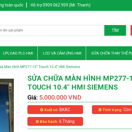
ng toàn quốc
Hỗ trợ 0909 062 959 (Mr. Thanh)
TÌM
UPLOAD PLC-HMI
LCD VÀ CẢM ỨNG HMI
SỬA CHỮA THAY THẾ P
ữa Màn Hình MP277-10" Touch 10.4" HMI Siemens
SỬA CHỮA MÀN HÌNH MP277-1
TOUCH 10.4" HMI SIEMENS
Giá:
5.000.000 VND
BKAC
Còn 
Xuất xứ:
Tình trạng:
6 Tháng
Bảo hành: