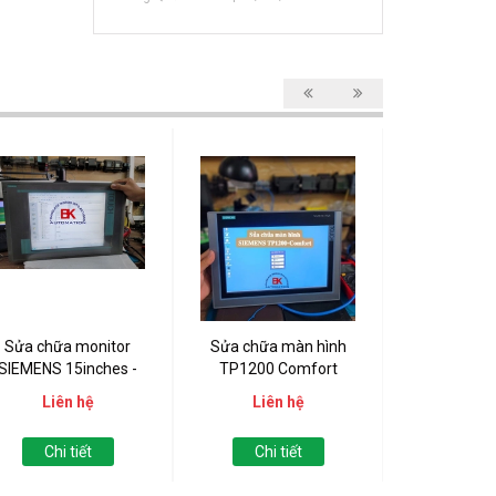
Sửa chữa monitor
Sửa chữa màn hình
Sửa chữa H
SIEMENS 15inches -
TP1200 Comfort
Mobi
V7 861-2TB10-1AA0...
Liên hệ
Liên hệ
Liên
Chi tiết
Chi tiết
Chi t