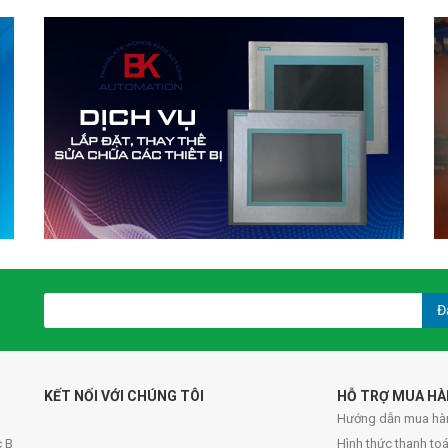
Đ
KẾT NỐI VỚI CHÚNG TÔI
HỖ TRỢ MUA H
Hướng dẫn mua hà
c B
Hình thức thanh to