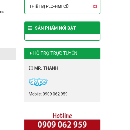
THIẾT BỊ PLC-HMI CŨ
ns.
SẢN PHẨM NỔI BẬT
HỖ TRỢ TRỰC TUYẾN
MR. THANH
Mobile: 0909 062 959