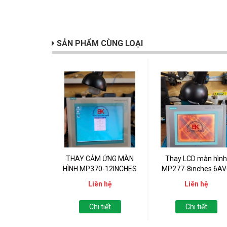
SẢN PHẨM CÙNG LOẠI
THAY CẢM ỨNG MÀN
Thay LCD màn hình
HÌNH MP370-12INCHES
MP277-8inches 6AV
643-0CB01-1AX1
Liên hệ
Liên hệ
Chi tiết
Chi tiết