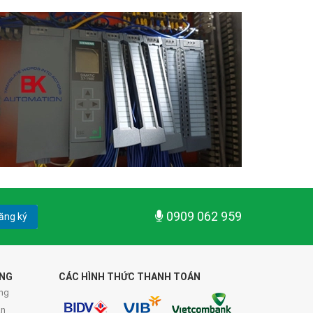
0909 062 959
ăng ký
ÀNG
CÁC HÌNH THỨC THANH TOÁN
ng
án