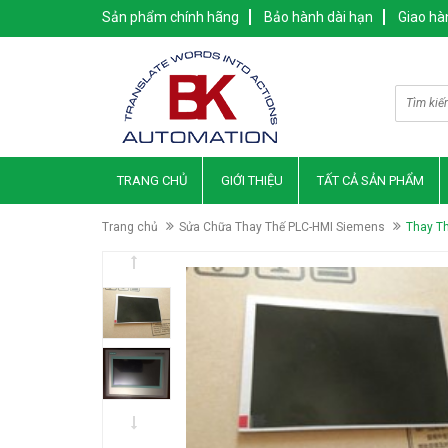
Sản phẩm chính hãng
Bảo hành dài hạn
Giao hà
TRANG CHỦ
GIỚI THIỆU
TẤT CẢ SẢN PHẨM
Trang chủ
Sửa Chữa Thay Thế PLC-HMI Siemens
Thay T