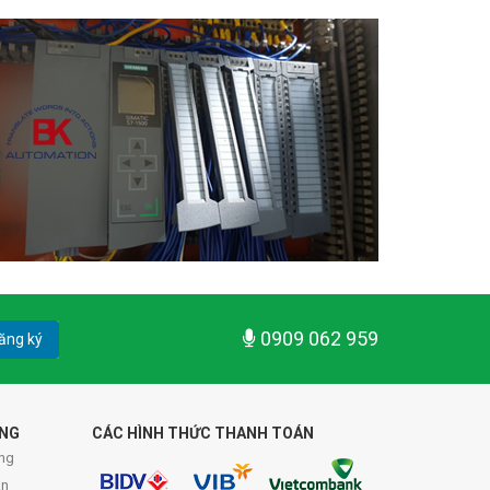
0909 062 959
ăng ký
ÀNG
CÁC HÌNH THỨC THANH TOÁN
ng
án