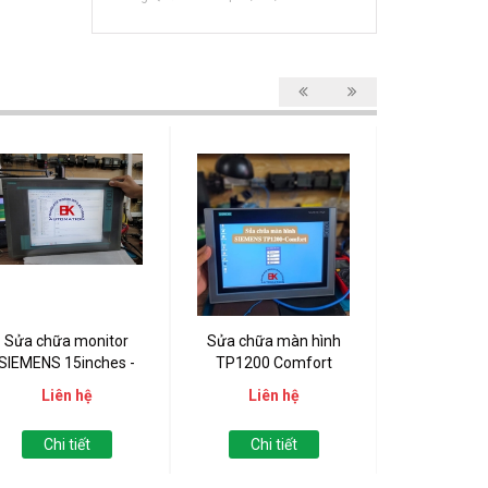
Sửa chữa monitor
Sửa chữa màn hình
Sửa chữa H
SIEMENS 15inches -
TP1200 Comfort
Mobi
V7 861-2TB10-1AA0...
Liên hệ
Liên hệ
Liên
Chi tiết
Chi tiết
Chi t