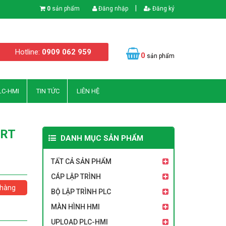
|
0
sản phẩm
Đăng nhập
Đăng ký
Hotline:
0909 062 959
0
sản phẩm
LC-HMI
TIN TỨC
LIÊN HỆ
ART
DANH MỤC SẢN PHẨM
TẤT CẢ SẢN PHẨM
CÁP LẬP TRÌNH
hàng
BỘ LẬP TRÌNH PLC
MÀN HÌNH HMI
UPLOAD PLC-HMI