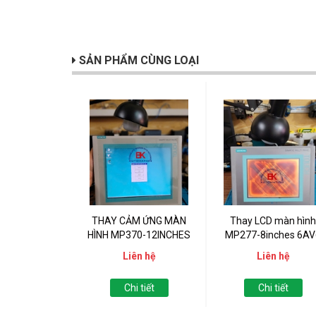
SẢN PHẨM CÙNG LOẠI
THAY CẢM ỨNG MÀN
Thay LCD màn hình
HÌNH MP370-12INCHES
MP277-8inches 6AV
643-0CB01-1AX1
Liên hệ
Liên hệ
Chi tiết
Chi tiết