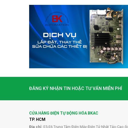
ĐĂNG KÝ NHẬN TIN HOẶC TƯ VẤN MIỄN PHÍ
CỬA HÀNG ĐIỆN TỰ ĐỘNG HÓA BKAC
TP. HCM
Địa chỉ:
E5-E6 Trung Tâm Điện Máy-Điện Tử Nhật Tảo-Cao ố