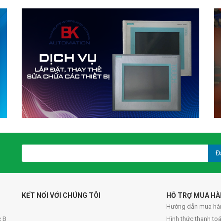
Đ
KẾT NỐI VỚI CHÚNG TÔI
HỖ TRỢ MUA H
Hướng dẫn mua hà
c B
Hình thức thanh to