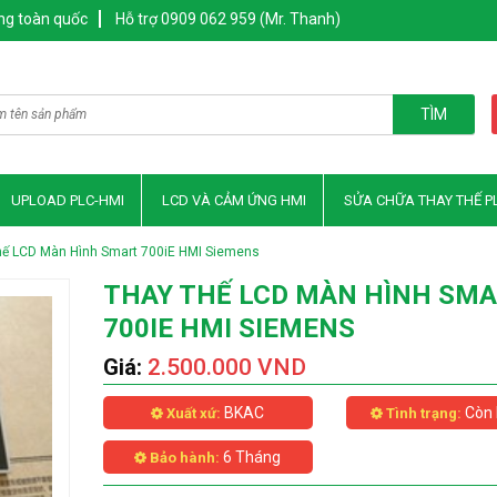
ng toàn quốc
Hỗ trợ 0909 062 959 (Mr. Thanh)
TÌM
UPLOAD PLC-HMI
LCD VÀ CẢM ỨNG HMI
SỬA CHỮA THAY THẾ P
hế LCD Màn Hình Smart 700iE HMI Siemens
THAY THẾ LCD MÀN HÌNH SM
700IE HMI SIEMENS
Giá:
2.500.000 VND
BKAC
Còn 
Xuất xứ:
Tình trạng:
6 Tháng
Bảo hành: