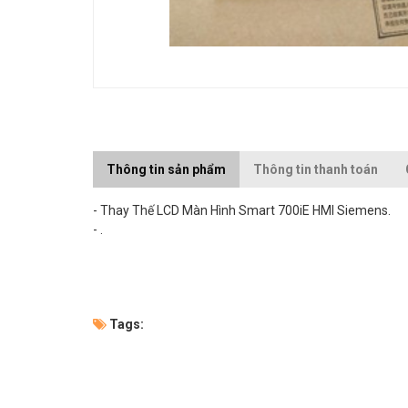
Thông tin sản phẩm
Thông tin thanh toán
- Thay Thế LCD Màn Hình Smart 700iE HMI Siemens.
- .
Tags: