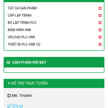
TẤT CẢ SẢN PHẨM
CÁP LẬP TRÌNH
BỘ LẬP TRÌNH PLC
MÀN HÌNH HMI
UPLOAD PLC-HMI
THIẾT BỊ PLC-HMI CŨ
SẢN PHẨM NỔI BẬT
HỖ TRỢ TRỰC TUYẾN
MR. THANH