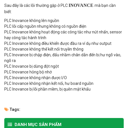
INOVANCE
Sau đây là các lỗi thường gặp ở PLC
mà bạn cần
biết:
PLC
Inovance
không lên nguồn
PLC lỗi cấp nguồn nhưng không có nguồn điện
PLC
Inovance
không hoạt động các công tắc như nút nhấn, sensor
hay công tắc hành trình
PLC
Inovance
không điều khiển được đầu ra ví dụ như output
PLC
Inovance
không thể kết nối truyền thông
PLC
Inovance
bị chập điện, đấu nhầm chân dẫn đến bị hư ngõ vào,
ngõ ra
PLC
Inovance
bị dừng đột ngột
PLC
Inovance
hỏng bộ nhớ
PLC
Inovance
không nhận được I/O
PLC
Inovance
không nhận kết nối, hư board nguồn
PLC
Inovance
bị lỗi phần mềm, bị quên mật khẩu
Tags:
DANH MỤC SẢN PHẨM