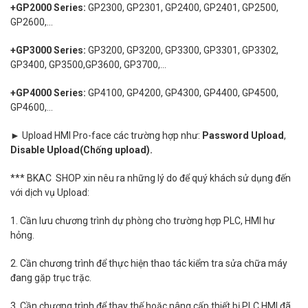
+GP2000 Series:
GP2300, GP2301, GP2400, GP2401, GP2500,
GP2600,...
+GP3000 Series:
GP3200, GP3200, GP3300, GP3301, GP3302,
GP3400, GP3500,GP3600, GP3700,...
+GP4000 Series:
GP4100, GP4200, GP4300, GP4400, GP4500,
GP4600,...
► Upload
HMI Pro-face các trường hợp như:
Password Upload
,
Disable Upload(Chống upload).
*** BKAC SHOP xin nêu ra những lý do để quý khách sử dụng đến
với dịch vụ Upload:
1. Cần lưu chương trình dự phòng cho trường hợp PLC, HMI hư
hỏng.
2. Cần chương trình để thực hiện thao tác kiểm tra sửa chữa máy
đang gặp trục trặc.
3. Cần chương trình để thay thế hoặc nâng cấp thiết bị PLC,HMI đã