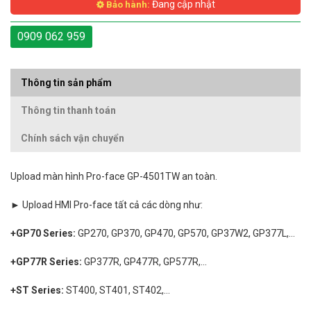
Đang cập nhật
Bảo hành:
0909 062 959
Thông tin sản phẩm
Thông tin thanh toán
Chính sách vận chuyển
Upload màn hình Pro-face GP-4501TW an toàn.
► Upload HMI Pro-face tất cả các dòng như:
+GP70 Series:
GP270, GP370, GP470, GP570, GP37W2, GP377L,...
+GP77R Series:
GP377R, GP477R, GP577R,...
+ST Series:
ST400, ST401, ST402,...