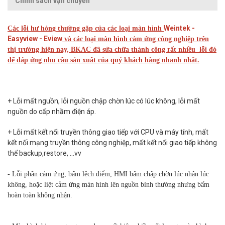
Chính sách vận chuyển
Weintek -
Các lỗi hư hỏng thường gặp của các loại màn hình
Easyview - Eview
và các loại màn hình cảm ứng công nghiệp trên
thị trường hiện nay, BKAC đã sửa chữa thành công rất nhiều lỗi đó
để đáp ứng nhu cầu sản xuất của quý khách hàng nhanh nhất.
+ Lỗi mất nguồn, lỗi nguồn chập chờn lúc có lúc không, lỗi mất
nguồn do cấp nhầm điện áp.
+ Lỗi mất kết nối truyền thông giao tiếp với CPU và máy tính, mất
kết nối mạng truyền thông công nghiệp, mất kết nối giao tiếp không
thể backup,restore, …vv
- Lỗi phần cảm ứng, bấm lệch điểm, HMI bấm chập chờn lúc nhận lúc
không, hoặc liệt cảm ứng màn hình lên nguồn bình thường nhưng bấm
hoàn toàn không nhận.