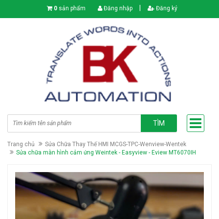
|
0
sản phẩm
Đăng nhập
Đăng ký
TÌM
Trang chủ
Sửa Chữa Thay Thế HMI MCGS-TPC-Wenview-Wentek
Sửa chữa màn hình cảm ứng Weintek - Easyview - Eview MT6070IH