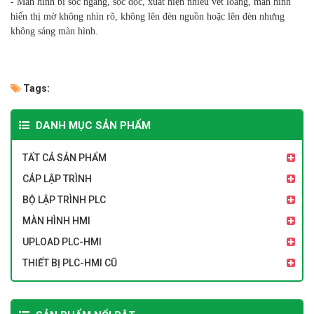
- Màn hình bị sọc ngang, sọc dọc, xuất hiện nhiều vết loang, màn hình
hiển thị mờ không nhìn rõ, không lên đèn nguồn hoặc lên đèn nhưng
không sáng màn hình.
Tags:
DANH MỤC SẢN PHẨM
TẤT CẢ SẢN PHẨM
CÁP LẬP TRÌNH
BỘ LẬP TRÌNH PLC
MÀN HÌNH HMI
UPLOAD PLC-HMI
THIẾT BỊ PLC-HMI CŨ