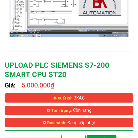
UPLOAD PLC SIEMENS S7-200
SMART CPU ST20
Giá:
5.000.000₫
BKAC
Xuất xứ:
Còn hàng
Tình trạng:
Đang cập nhật
Bảo hành: