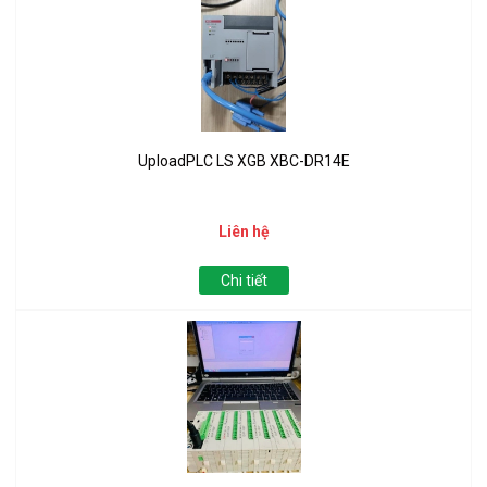
UploadPLC LS XGB XBC-DR14E
Liên hệ
Chi tiết