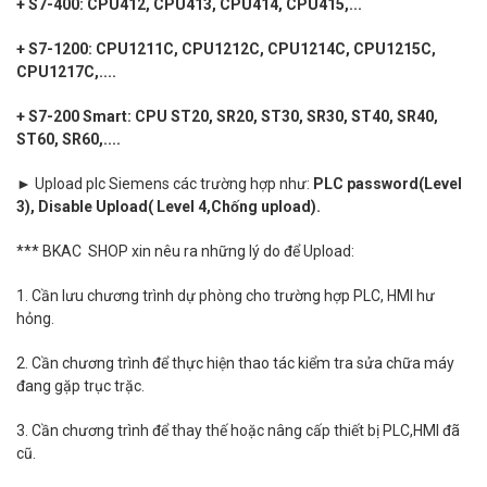
+ S7-400: CPU412, CPU413, CPU414, CPU415,...
+ S7-1200: CPU1211C, CPU1212C, CPU1214C, CPU1215C,
CPU1217C,....
+ S7-200 Smart: CPU ST20, SR20, ST30, SR30, ST40, SR40,
ST60, SR60,....
► Upload
plc Siemens các trường hợp như:
PLC password(Level
3), Disable Upload( Level 4,Chống upload).
*** BKAC SHOP xin nêu ra những lý do để Upload:
1. Cần lưu chương trình dự phòng cho trường hợp PLC, HMI hư
hỏng.
2. Cần chương trình để thực hiện thao tác kiểm tra sửa chữa máy
đang gặp trục trặc.
3. Cần chương trình để thay thế hoặc nâng cấp thiết bị PLC,HMI đã
cũ.