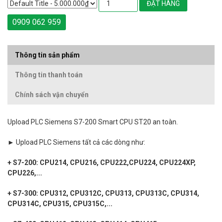
ĐẶT HÀNG
0909 062 959
Thông tin sản phẩm
Thông tin thanh toán
Chính sách vận chuyển
Upload PLC Siemens S7-200 Smart CPU ST20 an toàn.
► Upload PLC Siemens tất cả các dòng như:
+ S7-200: CPU214, CPU216, CPU222,CPU224, CPU224XP,
CPU226,...
+ S7-300: CPU312, CPU312C, CPU313, CPU313C, CPU314,
CPU314C, CPU315, CPU315C,...