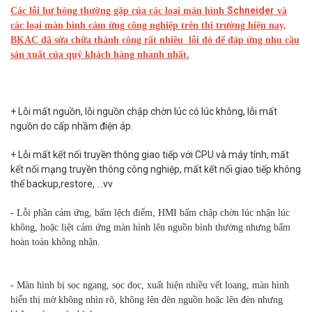
Schneider
Các lỗi hư hỏng thường gặp của các loại màn hình
và
các loại màn hình cảm ứng công nghiệp trên thị trường hiện nay,
BKAC đã sửa chữa thành công rất nhiều lỗi đó để đáp ứng nhu cầu
sản xuất của quý khách hàng nhanh nhất.
+ Lỗi mất nguồn, lỗi nguồn chập chờn lúc có lúc không, lỗi mất
nguồn do cấp nhầm điện áp.
+ Lỗi mất kết nối truyền thông giao tiếp với CPU và máy tính, mất
kết nối mạng truyền thông công nghiệp, mất kết nối giao tiếp không
thể backup,restore, …vv
- Lỗi phần cảm ứng, bấm lệch điểm, HMI bấm chập chờn lúc nhận lúc
không, hoặc liệt cảm ứng màn hình lên nguồn bình thường nhưng bấm
hoàn toàn không nhận.
- Màn hình bị sọc ngang, sọc dọc, xuất hiện nhiều vết loang, màn hình
hiển thị mờ không nhìn rõ, không lên đèn nguồn hoặc lên đèn nhưng