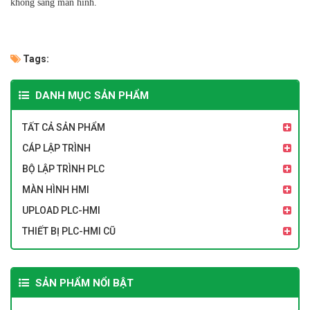
không sáng màn hình.
Tags:
DANH MỤC SẢN PHẨM
TẤT CẢ SẢN PHẨM
CÁP LẬP TRÌNH
BỘ LẬP TRÌNH PLC
MÀN HÌNH HMI
UPLOAD PLC-HMI
THIẾT BỊ PLC-HMI CŨ
SẢN PHẨM NỔI BẬT