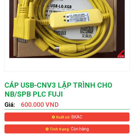
CÁP USB-CNV3 LẬP TRÌNH CHO
NB/SPB PLC FUJI
Giá:
600.000 VND
BKAC
Xuất xứ:
Còn hàng
Tình trạng: