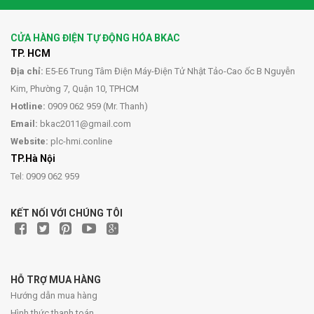
CỬA HÀNG ĐIỆN TỰ ĐỘNG HÓA BKAC
TP. HCM
Địa chỉ:
E5-E6 Trung Tâm Điện Máy-Điện Tử Nhật Tảo-Cao ốc B Nguyễn
Kim, Phường 7, Quận 10, TPHCM
Hotline:
0909 062 959 (Mr. Thanh)
Email:
bkac2011@gmail.com
Website:
plc-hmi.conline
TP.Hà Nội
Tel: 0909 062 959
KẾT NỐI VỚI CHÚNG TÔI
HỖ TRỢ MUA HÀNG
Hướng dẫn mua hàng
Hình thức thanh toán