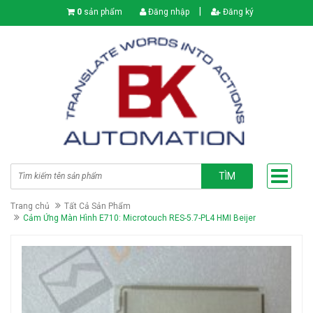
|
0
sản phẩm
Đăng nhập
Đăng ký
TÌM
Trang chủ
Tất Cả Sản Phẩm
Cảm Ứng Màn Hình E710: Microtouch RES-5.7-PL4 HMI Beijer