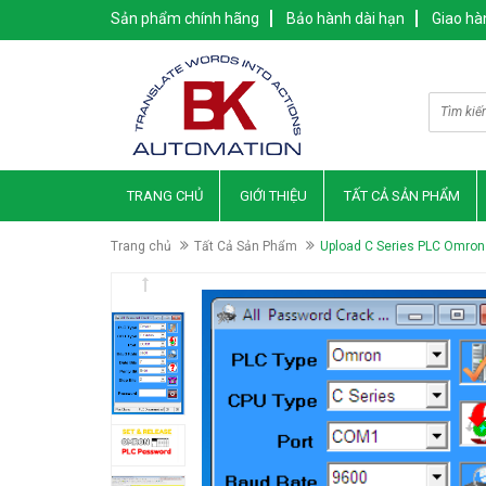
Sản phẩm chính hãng
Bảo hành dài hạn
Giao hà
TRANG CHỦ
GIỚI THIỆU
TẤT CẢ SẢN PHẨM
Trang chủ
Tất Cả Sản Phẩm
Upload C Series PLC Omron