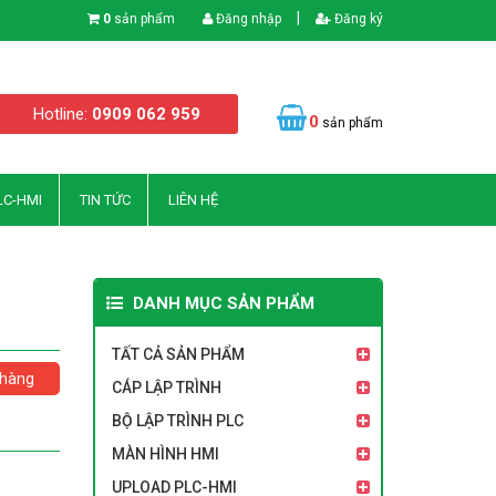
|
0
sản phẩm
Đăng nhập
Đăng ký
Hotline:
0909 062 959
0
sản phẩm
LC-HMI
TIN TỨC
LIÊN HỆ
DANH MỤC SẢN PHẨM
TẤT CẢ SẢN PHẨM
hàng
CÁP LẬP TRÌNH
BỘ LẬP TRÌNH PLC
MÀN HÌNH HMI
UPLOAD PLC-HMI