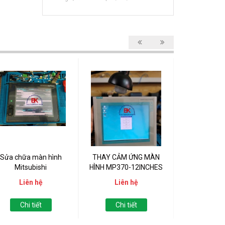
Sửa chữa màn hình
THAY CẢM ỨNG MÀN
Upload PLC
Mitsubishi
HÌNH MP370-12INCHES
DN3
Liên hệ
Liên hệ
Liên
Chi tiết
Chi tiết
Chi t