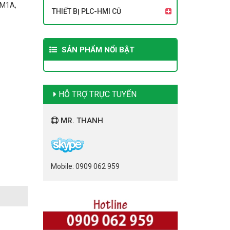
PM1A,
THIẾT BỊ PLC-HMI CŨ
SẢN PHẨM NỔI BẬT
HỖ TRỢ TRỰC TUYẾN
MR. THANH
Mobile: 0909 062 959