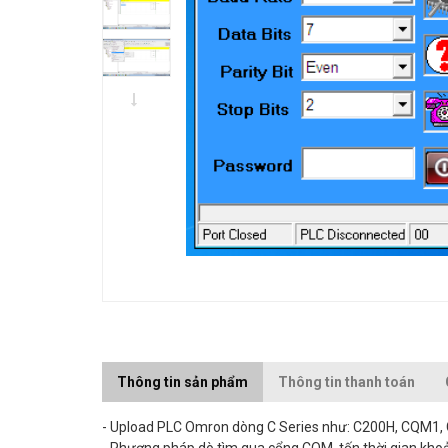
Thông tin sản phẩm
Thông tin thanh toán
-
Upload
PLC Omron dòng C Series như: C200H, CQM1,
- Phương pháp dò tìm qua cổng COM, tốn thời gian kho