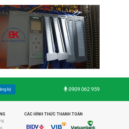
0909 062 959
ăng ký
ÀNG
CÁC HÌNH THỨC THANH TOÁN
ng
án