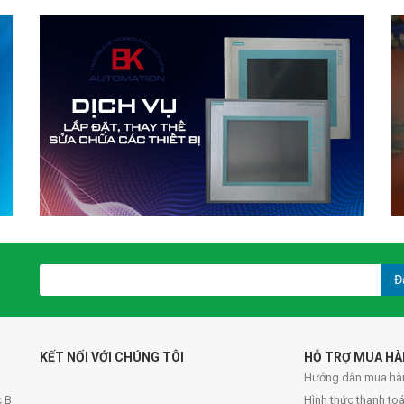
Đ
KẾT NỐI VỚI CHÚNG TÔI
HỖ TRỢ MUA H
Hướng dẫn mua hà
c B
Hình thức thanh to