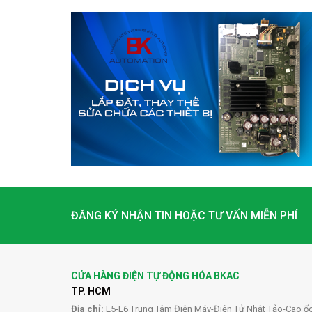
ĐĂNG KÝ NHẬN TIN HOẶC TƯ VẤN MIỄN PHÍ
CỬA HÀNG ĐIỆN TỰ ĐỘNG HÓA BKAC
TP. HCM
Địa chỉ:
E5-E6 Trung Tâm Điện Máy-Điện Tử Nhật Tảo-Cao ố