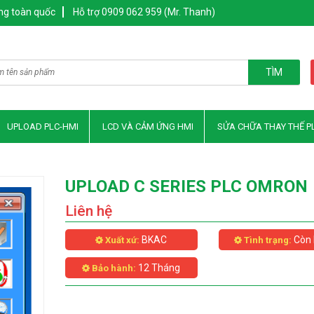
ng toàn quốc
Hỗ trợ 0909 062 959 (Mr. Thanh)
TÌM
UPLOAD PLC-HMI
LCD VÀ CẢM ỨNG HMI
SỬA CHỮA THAY THẾ P
UPLOAD C SERIES PLC OMRON
Liên hệ
BKAC
Còn 
Xuất xứ:
Tình trạng:
12 Tháng
Bảo hành: