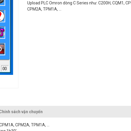
Upload
PLC Omron dòng C Series như: C200H, CQM1, C
CPM2A, TPM1A, ...
Chính sách vận chuyển
 CPM1A, CPM2A, TPM1A, ...
ảng 1h30'.