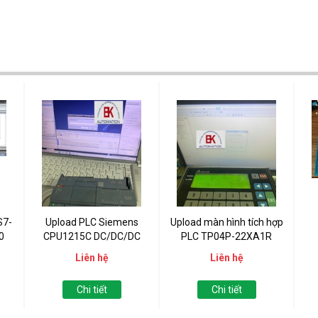
S7-
Upload PLC Siemens
Upload màn hình tích hợp
0
CPU1215C DC/DC/DC
PLC TP04P-22XA1R
(6ES7 215-1AG40-0XB0)
Liên hệ
Liên hệ
Chi tiết
Chi tiết