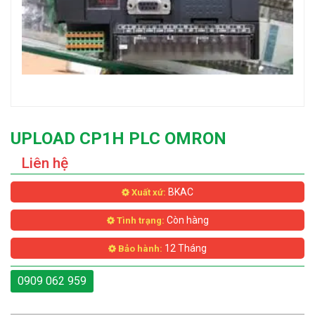
UPLOAD CP1H PLC OMRON
Liên hệ
BKAC
Xuất xứ:
Còn hàng
Tình trạng:
12 Tháng
Bảo hành:
0909 062 959