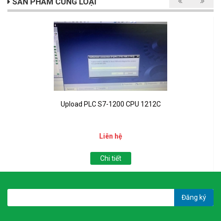
SẢN PHẨM CÙNG LOẠI
Upload PLC S7-1200 CPU 1212C
Liên hệ
Chi tiết
Đăng ký