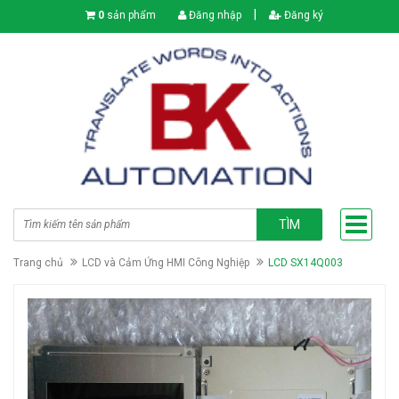
|
0
sản phẩm
Đăng nhập
Đăng ký
TÌM
Trang chủ
LCD và Cảm Ứng HMI Công Nghiệp
LCD SX14Q003