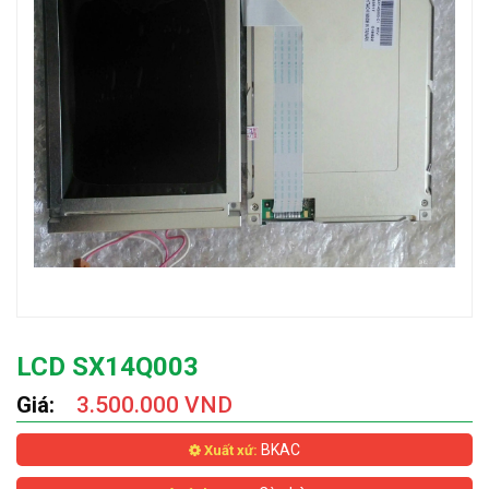
LCD SX14Q003
Giá:
3.500.000 VND
BKAC
Xuất xứ: