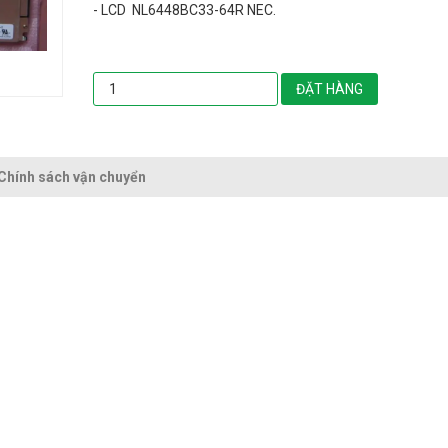
- LCD NL6448BC33-64R NEC.
ĐẶT HÀNG
Chính sách vận chuyển