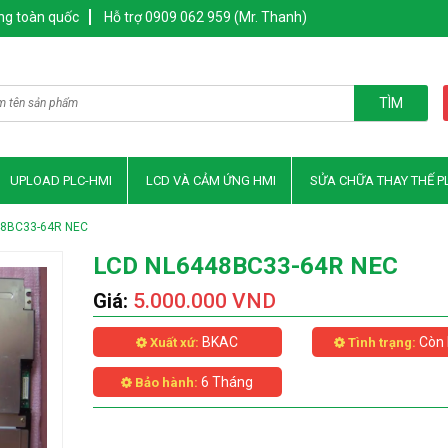
ng toàn quốc
Hỗ trợ 0909 062 959 (Mr. Thanh)
TÌM
UPLOAD PLC-HMI
LCD VÀ CẢM ỨNG HMI
SỬA CHỮA THAY THẾ P
48BC33-64R NEC
LCD NL6448BC33-64R NEC
Giá:
5.000.000 VND
BKAC
Còn 
Xuất xứ:
Tình trạng:
6 Tháng
Bảo hành: