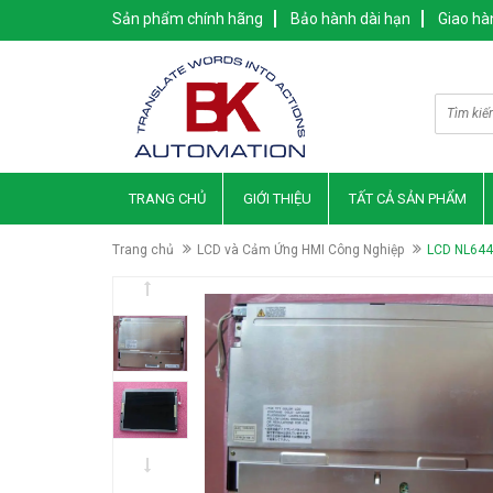
Sản phẩm chính hãng
Bảo hành dài hạn
Giao hà
TRANG CHỦ
GIỚI THIỆU
TẤT CẢ SẢN PHẨM
Trang chủ
LCD và Cảm Ứng HMI Công Nghiệp
LCD NL64