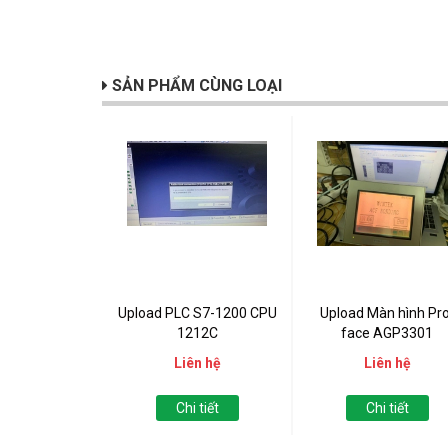
SẢN PHẨM CÙNG LOẠI
Upload PLC S7-1200 CPU
Upload Màn hình Pro
1212C
face AGP3301
Liên hệ
Liên hệ
Chi tiết
Chi tiết