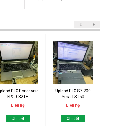
pload PLC Panasonic
Upload PLC S7-200
Upload PLC 
FPG-C32TH
Smart ST60
121
Liên hệ
Liên hệ
Liên
Chi tiết
Chi tiết
Chi t