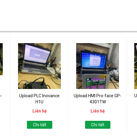
-
Upload PLC Inovance
Upload HMI Pro-face GP-
U
H1U
4301TW
Liên hệ
Liên hệ
Chi tiết
Chi tiết