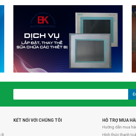
Đ
KẾT NỐI VỚI CHÚNG TÔI
HỖ TRỢ MUA H
Hướng dẫn mua hà
c B
Hình thức thanh to