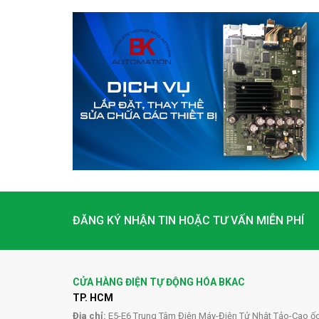
ĐĂNG KÝ NHẬN TIN HOẶC TƯ VẤN MIỄN PHÍ
CỬA HÀNG ĐIỆN TỰ ĐỘNG HÓA BKAC
TP. HCM
Địa chỉ:
E5-E6 Trung Tâm Điện Máy-Điện Tử Nhật Tảo-Cao ố