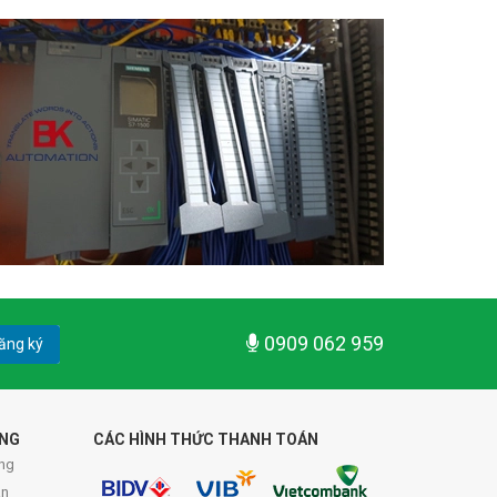
0909 062 959
ăng ký
ÀNG
CÁC HÌNH THỨC THANH TOÁN
ng
án