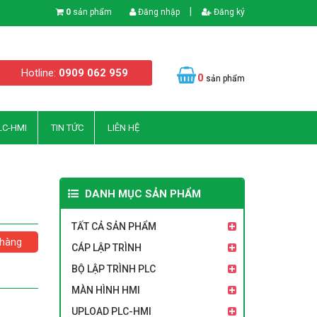
|
0
sản phẩm
Đăng nhập
Đăng ký
Hotline:
0909 062 959
0
sản phẩm
LC-HMI
TIN TỨC
LIÊN HỆ
DANH MỤC SẢN PHẨM
TẤT CẢ SẢN PHẨM
hàng
CÁP LẬP TRÌNH
BỘ LẬP TRÌNH PLC
MÀN HÌNH HMI
UPLOAD PLC-HMI