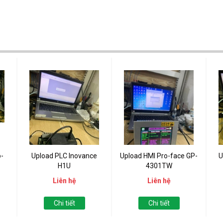
-
Upload PLC Inovance
Upload HMI Pro-face GP-
U
H1U
4301TW
Liên hệ
Liên hệ
Chi tiết
Chi tiết