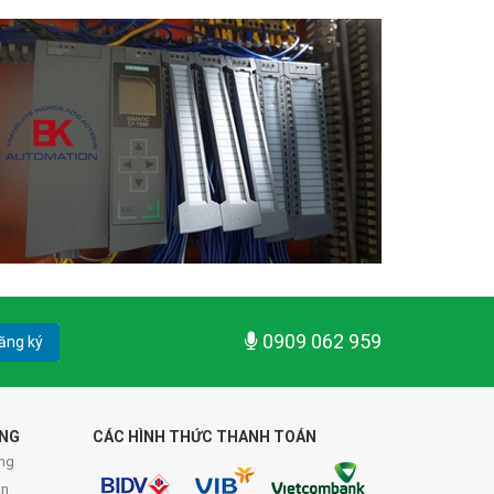
0909 062 959
ăng ký
ÀNG
CÁC HÌNH THỨC THANH TOÁN
ng
án