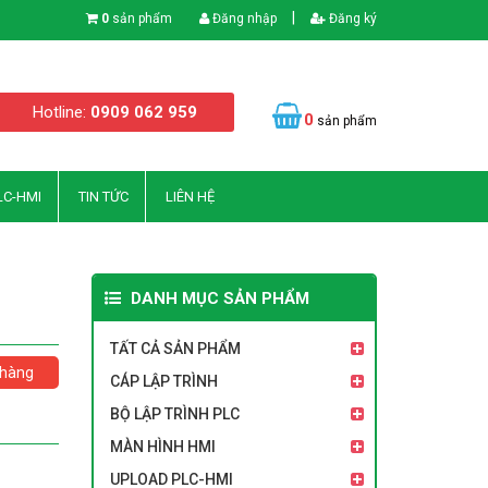
|
0
sản phẩm
Đăng nhập
Đăng ký
Hotline:
0909 062 959
0
sản phẩm
LC-HMI
TIN TỨC
LIÊN HỆ
DANH MỤC SẢN PHẨM
TẤT CẢ SẢN PHẨM
hàng
CÁP LẬP TRÌNH
BỘ LẬP TRÌNH PLC
MÀN HÌNH HMI
UPLOAD PLC-HMI