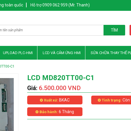
ng toàn quốc
Hỗ trợ 0909 062 959 (Mr. Thanh)
TÌM
UPLOAD PLC-HMI
LCD VÀ CẢM ỨNG HMI
SỬA CHỮA THAY THẾ P
0TT00-C1
LCD MD820TT00-C1
Giá:
6.500.000 VND
BKAC
Còn 
Xuất xứ:
Tình trạng:
6 Tháng
Bảo hành: