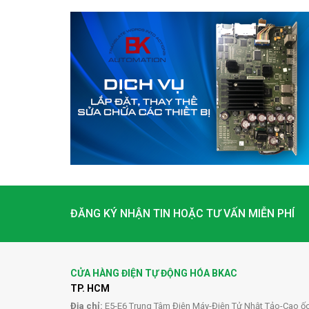
ĐĂNG KÝ NHẬN TIN HOẶC TƯ VẤN MIỄN PHÍ
CỬA HÀNG ĐIỆN TỰ ĐỘNG HÓA BKAC
TP. HCM
Địa chỉ:
E5-E6 Trung Tâm Điện Máy-Điện Tử Nhật Tảo-Cao ố