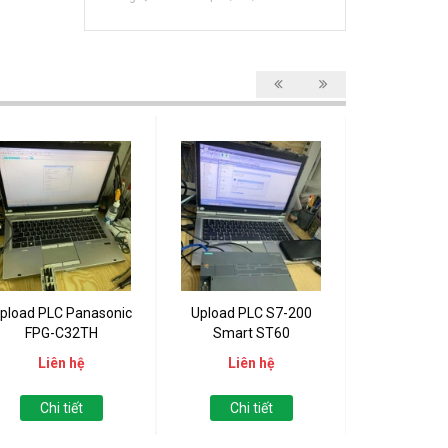
pload PLC Panasonic
Upload PLC S7-200
Upload PLC 
FPG-C32TH
Smart ST60
121
Liên hệ
Liên hệ
Liên
Chi tiết
Chi tiết
Chi t