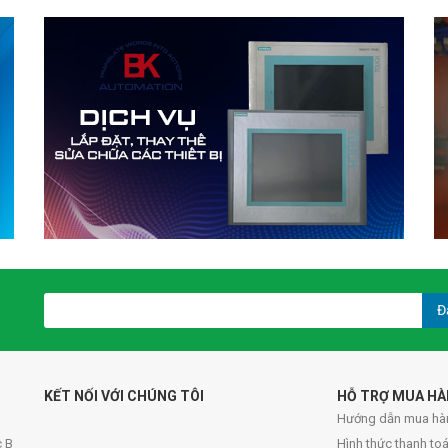
Đ
KẾT NỐI VỚI CHÚNG TÔI
HỖ TRỢ MUA H
Hướng dẫn mua hà
c B
Hình thức thanh to