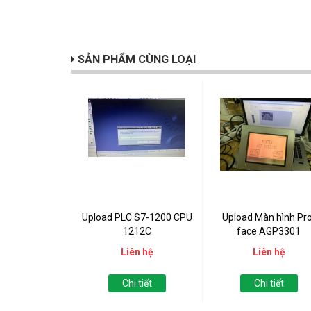
SẢN PHẨM CÙNG LOẠI
Upload PLC S7-1200 CPU
Upload Màn hình Pro
1212C
face AGP3301
Liên hệ
Liên hệ
Chi tiết
Chi tiết