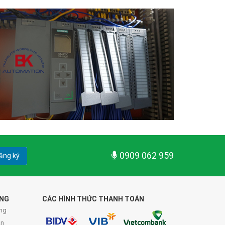
0909 062 959
ăng ký
ÀNG
CÁC HÌNH THỨC THANH TOÁN
ng
án