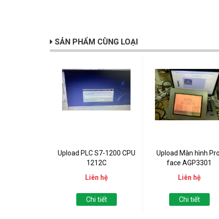
SẢN PHẨM CÙNG LOẠI
Upload PLC S7-1200 CPU
Upload Màn hình Pro
1212C
face AGP3301
Liên hệ
Liên hệ
Chi tiết
Chi tiết