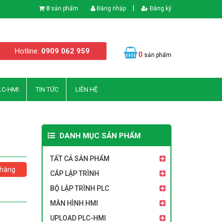
|
0
sản phẩm
Đăng nhập
Đăng ký
Hotline:
0909 062 959
0
sản phẩm
LC-HMI
TIN TỨC
LIÊN HỆ
DANH MỤC SẢN PHẨM
TẤT CẢ SẢN PHẨM
hàng
CÁP LẬP TRÌNH
BỘ LẬP TRÌNH PLC
MÀN HÌNH HMI
UPLOAD PLC-HMI