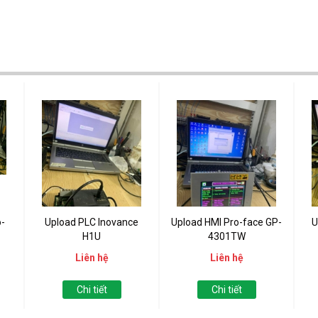
-
Upload PLC Inovance
Upload HMI Pro-face GP-
U
H1U
4301TW
Liên hệ
Liên hệ
Chi tiết
Chi tiết