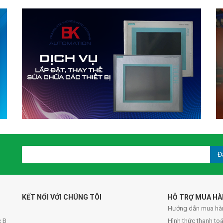
Đ
KẾT NỐI VỚI CHÚNG TÔI
HỖ TRỢ MUA H
Hướng dẫn mua hà
c B
Hình thức thanh to