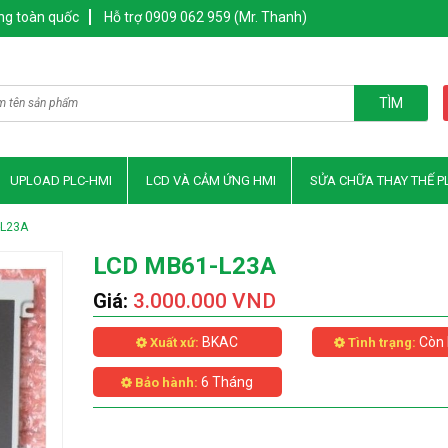
ng toàn quốc
Hỗ trợ 0909 062 959 (Mr. Thanh)
TÌM
UPLOAD PLC-HMI
LCD VÀ CẢM ỨNG HMI
SỬA CHỮA THAY THẾ P
-L23A
LCD MB61-L23A
Giá:
3.000.000 VND
BKAC
Còn 
Xuất xứ:
Tình trạng:
6 Tháng
Bảo hành: