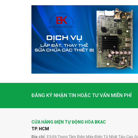
ĐĂNG KÝ NHẬN TIN HOẶC TƯ VẤN MIỄN PHÍ
CỬA HÀNG ĐIỆN TỰ ĐỘNG HÓA BKAC
TP. HCM
Địa chỉ:
E5-E6 Trung Tâm Điện Máy-Điện Tử Nhật Tảo-Cao ố