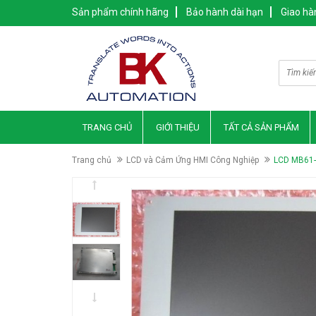
Sản phẩm chính hãng
Bảo hành dài hạn
Giao hà
TRANG CHỦ
GIỚI THIỆU
TẤT CẢ SẢN PHẨM
Trang chủ
LCD và Cảm Ứng HMI Công Nghiệp
LCD MB61