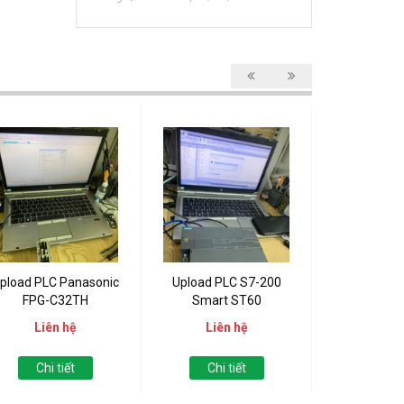
pload PLC Panasonic
Upload PLC S7-200
Upload PLC 
FPG-C32TH
Smart ST60
121
Liên hệ
Liên hệ
Liên
Chi tiết
Chi tiết
Chi t