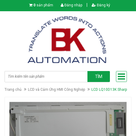
|
0
sản phẩm
Đăng nhập
Đăng ký
TÌM
Trang chủ
LCD và Cảm Ứng HMI Công Nghiệp
LCD LQ10D13K Sharp