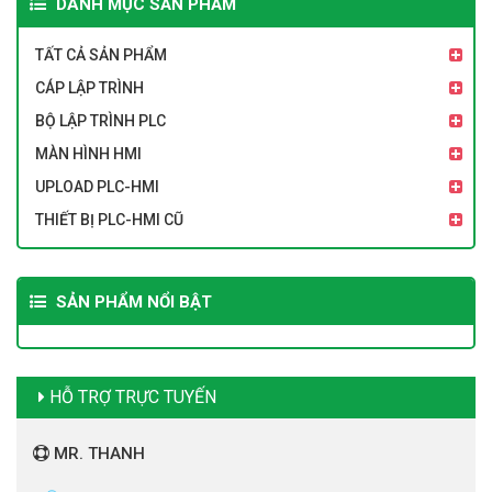
DANH MỤC SẢN PHẨM
TẤT CẢ SẢN PHẨM
CÁP LẬP TRÌNH
BỘ LẬP TRÌNH PLC
MÀN HÌNH HMI
UPLOAD PLC-HMI
THIẾT BỊ PLC-HMI CŨ
SẢN PHẨM NỔI BẬT
HỖ TRỢ TRỰC TUYẾN
MR. THANH