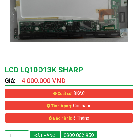
LCD LQ10D13K SHARP
Giá:
4.000.000 VND
BKAC
Xuất xứ:
Còn hàng
Tình trạng:
6 Tháng
Bảo hành:
0909 062 959
ĐẶT HÀNG