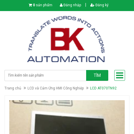
|
0
sản phẩm
Đăng nhập
Đăng ký
TÌM
Trang chủ
LCD và Cảm Ứng HMI Công Nghiệp
LCD AT070TN92