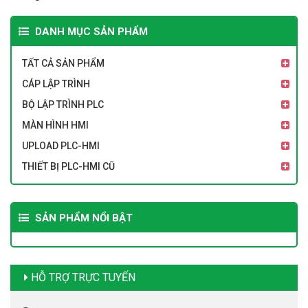
DANH MỤC SẢN PHẨM
TẤT CẢ SẢN PHẨM
CÁP LẬP TRÌNH
BỘ LẬP TRÌNH PLC
MÀN HÌNH HMI
UPLOAD PLC-HMI
THIẾT BỊ PLC-HMI CŨ
SẢN PHẨM NỔI BẬT
HỖ TRỢ TRỰC TUYẾN