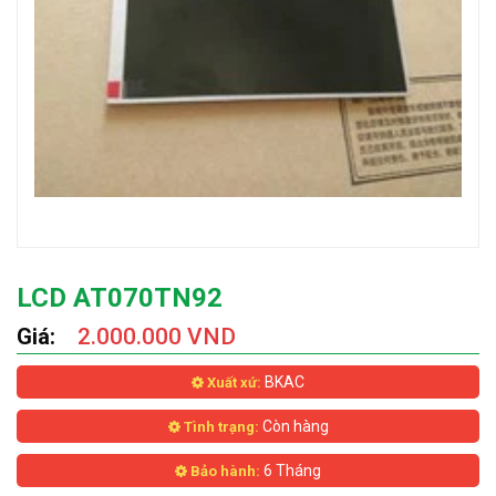
LCD AT070TN92
Giá:
2.000.000 VND
BKAC
Xuất xứ:
Còn hàng
Tình trạng:
6 Tháng
Bảo hành: