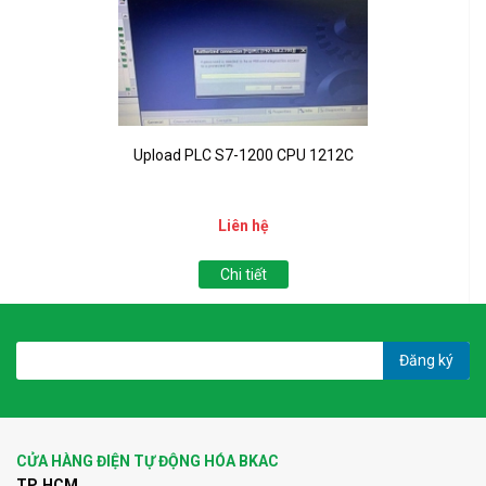
Upload PLC S7-1200 CPU 1212C
Liên hệ
Chi tiết
Đăng ký
CỬA HÀNG ĐIỆN TỰ ĐỘNG HÓA BKAC
TP. HCM