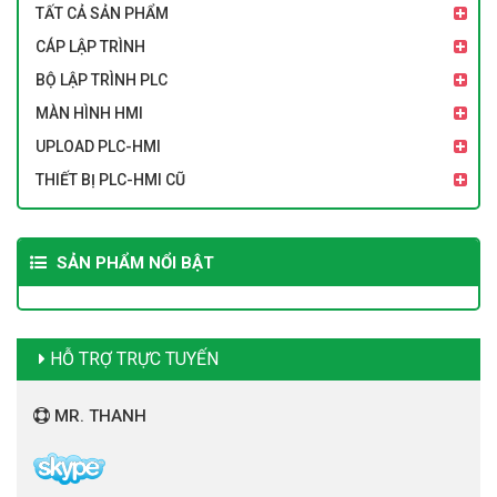
TẤT CẢ SẢN PHẨM
CÁP LẬP TRÌNH
BỘ LẬP TRÌNH PLC
MÀN HÌNH HMI
UPLOAD PLC-HMI
THIẾT BỊ PLC-HMI CŨ
SẢN PHẨM NỔI BẬT
HỖ TRỢ TRỰC TUYẾN
MR. THANH