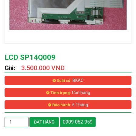
LCD SP14Q009
Giá:
3.500.000 VND
BKAC
Xuất xứ:
Còn hàng
Tình trạng:
6 Tháng
Bảo hành:
0909 062 959
ĐẶT HÀNG