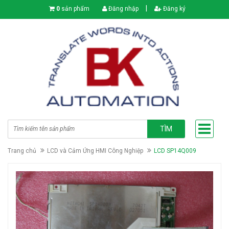
|
0
sản phẩm
Đăng nhập
Đăng ký
TÌM
Trang chủ
LCD và Cảm Ứng HMI Công Nghiệp
LCD SP14Q009