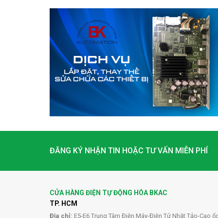
ĐĂNG KÝ NHẬN TIN HOẶC TƯ VẤN MIỄN PHÍ
CỬA HÀNG ĐIỆN TỰ ĐỘNG HÓA BKAC
TP. HCM
Địa chỉ:
E5-E6 Trung Tâm Điện Máy-Điện Tử Nhật Tảo-Cao ố