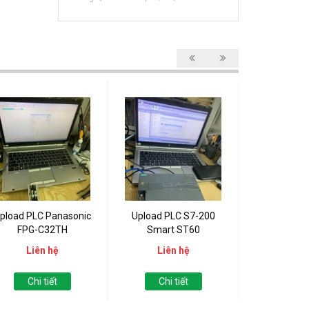
pload PLC Panasonic
Upload PLC S7-200
Upload PLC 
FPG-C32TH
Smart ST60
121
Liên hệ
Liên hệ
Liên
Chi tiết
Chi tiết
Chi t