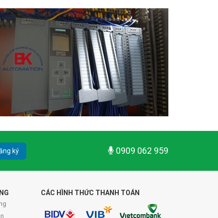
0909 062 959
ăng ký
ÀNG
CÁC HÌNH THỨC THANH TOÁN
ng
án