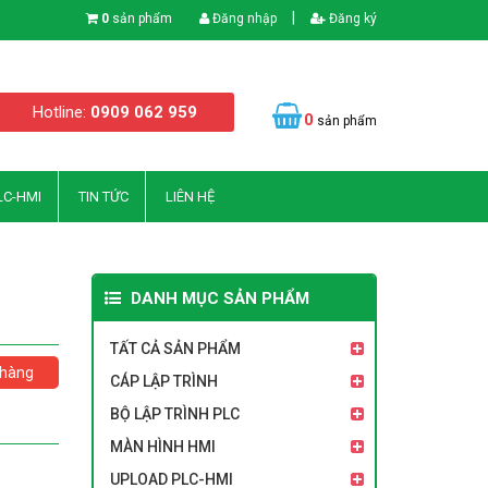
|
0
sản phẩm
Đăng nhập
Đăng ký
Hotline:
0909 062 959
0
sản phẩm
LC-HMI
TIN TỨC
LIÊN HỆ
DANH MỤC SẢN PHẨM
TẤT CẢ SẢN PHẨM
hàng
CÁP LẬP TRÌNH
BỘ LẬP TRÌNH PLC
MÀN HÌNH HMI
UPLOAD PLC-HMI