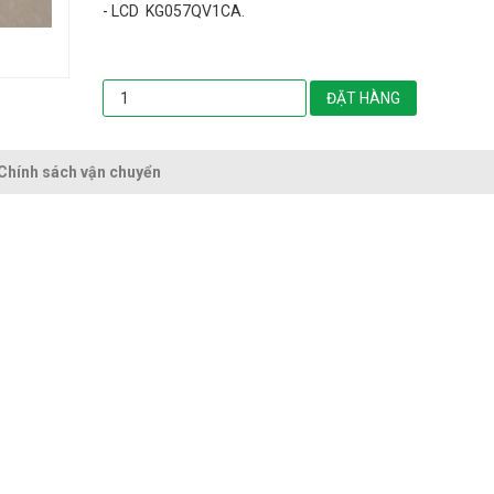
- LCD KG057QV1CA.
ĐẶT HÀNG
Chính sách vận chuyển