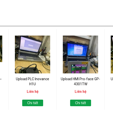
-
Upload PLC Inovance
Upload HMI Pro-face GP-
U
H1U
4301TW
Liên hệ
Liên hệ
Chi tiết
Chi tiết