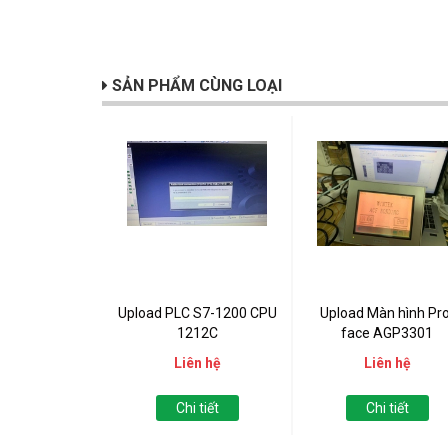
SẢN PHẨM CÙNG LOẠI
Upload PLC S7-1200 CPU
Upload Màn hình Pro
1212C
face AGP3301
Liên hệ
Liên hệ
Chi tiết
Chi tiết