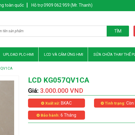
ng toàn quốc
Hỗ trợ 0909 062 959 (Mr. Thanh)
TÌM
UPLOAD PLC-HMI
LCD VÀ CẢM ỨNG HMI
SỬA CHỮA THAY THẾ P
7QV1CA
LCD KG057QV1CA
Giá:
3.000.000 VND
BKAC
Còn 
Xuất xứ:
Tình trạng:
6 Tháng
Bảo hành: