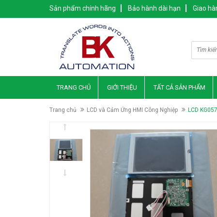
Sản phẩm chính hãng
Bảo hành dài hạn
Giao hà
TRANG CHỦ
GIỚI THIỆU
TẤT CẢ SẢN PHẨM
Trang chủ
LCD và Cảm Ứng HMI Công Nghiệp
LCD KG05