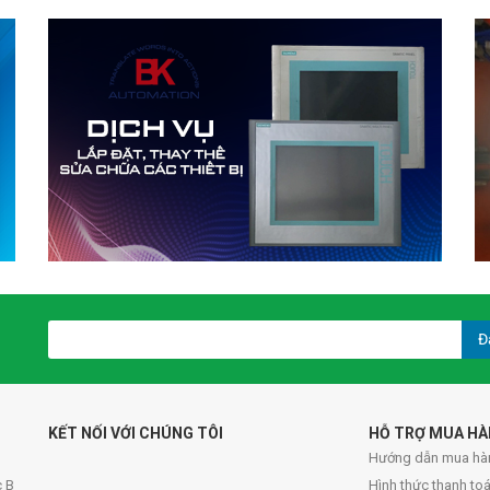
Đ
KẾT NỐI VỚI CHÚNG TÔI
HỖ TRỢ MUA H
Hướng dẫn mua hà
c B
Hình thức thanh to