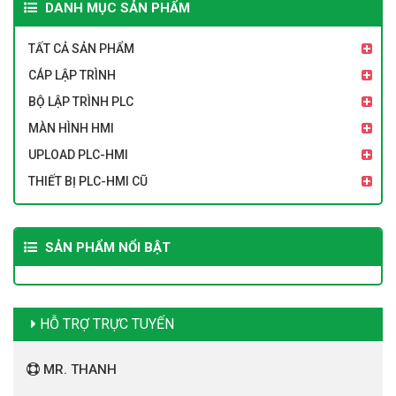
DANH MỤC SẢN PHẨM
TẤT CẢ SẢN PHẨM
CÁP LẬP TRÌNH
BỘ LẬP TRÌNH PLC
MÀN HÌNH HMI
UPLOAD PLC-HMI
THIẾT BỊ PLC-HMI CŨ
SẢN PHẨM NỔI BẬT
HỖ TRỢ TRỰC TUYẾN
MR. THANH