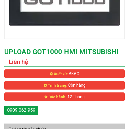
UPLOAD GOT1000 HMI MITSUBISHI
Liên hệ
BKAC
Xuất xứ:
Còn hàng
Tình trạng:
12 Tháng
Bảo hành:
0909 062 959