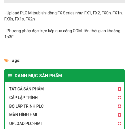
-
Upload
PLC Mitsubishi dòng FX Series như: FX1, FX2, FX0n. FX1n,
FX0s, FX1s, FX2n
- Phương pháp đọc trực tiếp qua cổng COM, tốn thời gian khoảng
1p30'.
Tags:
DANH MỤC SẢN PHẨM
TẤT CẢ SẢN PHẨM
CÁP LẬP TRÌNH
BỘ LẬP TRÌNH PLC
MÀN HÌNH HMI
UPLOAD PLC-HMI