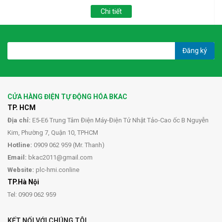
Chi tiết
Đăng ký
CỬA HÀNG ĐIỆN TỰ ĐỘNG HÓA BKAC
TP. HCM
Địa chỉ:
E5-E6 Trung Tâm Điện Máy-Điện Tử Nhật Tảo-Cao ốc B Nguyễn
Kim, Phường 7, Quận 10, TPHCM
Hotline:
0909 062 959 (Mr. Thanh)
Email:
bkac2011@gmail.com
Website:
plc-hmi.conline
TP.Hà Nội
Tel: 0909 062 959
KẾT NỐI VỚI CHÚNG TÔI