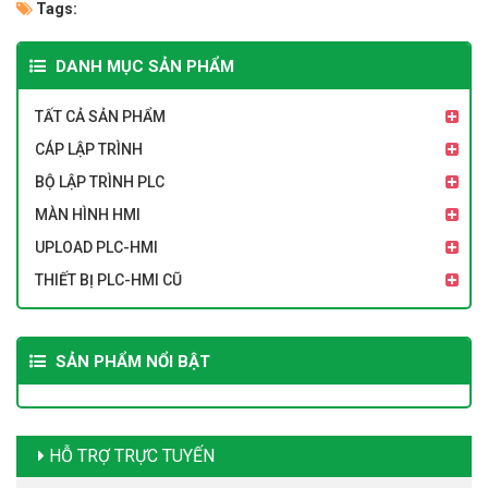
Tags:
DANH MỤC SẢN PHẨM
TẤT CẢ SẢN PHẨM
CÁP LẬP TRÌNH
BỘ LẬP TRÌNH PLC
MÀN HÌNH HMI
UPLOAD PLC-HMI
THIẾT BỊ PLC-HMI CŨ
SẢN PHẨM NỔI BẬT
HỖ TRỢ TRỰC TUYẾN