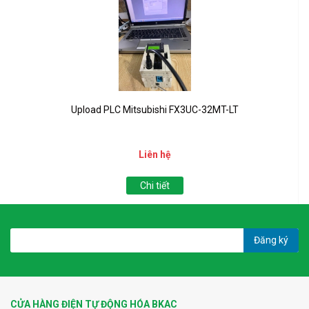
Upload PLC Mitsubishi FX3UC-32MT-LT
Liên hệ
Chi tiết
Đăng ký
CỬA HÀNG ĐIỆN TỰ ĐỘNG HÓA BKAC