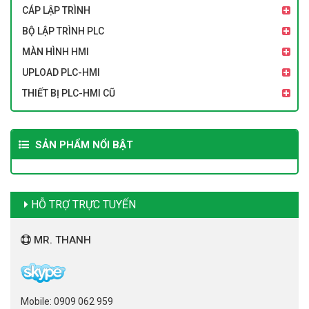
CÁP LẬP TRÌNH
BỘ LẬP TRÌNH PLC
MÀN HÌNH HMI
UPLOAD PLC-HMI
THIẾT BỊ PLC-HMI CŨ
SẢN PHẨM NỔI BẬT
HỖ TRỢ TRỰC TUYẾN
MR. THANH
Mobile: 0909 062 959