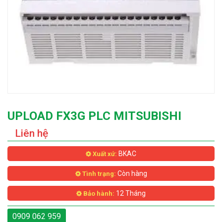
UPLOAD FX3G PLC MITSUBISHI
Liên hệ
BKAC
Xuất xứ:
Còn hàng
Tình trạng:
12 Tháng
Bảo hành:
0909 062 959