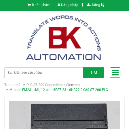
|
0
sản phẩm
Đăng nhập
Đăng ký
TÌM
Trang chủ
PLC S7-200 Secondhand-Siemens
Module EM231 4AI, 12 bits: 6ES7 231-0HC22-0XA0 S7-200 PLC