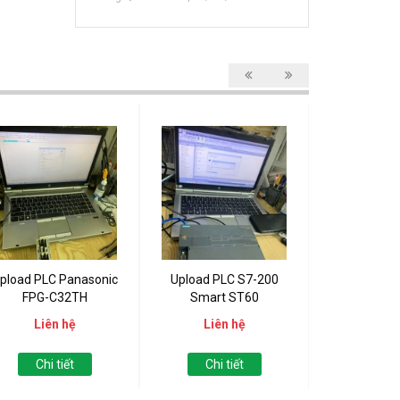
pload PLC Panasonic
Upload PLC S7-200
Upload PLC 
FPG-C32TH
Smart ST60
121
Liên hệ
Liên hệ
Liên
Chi tiết
Chi tiết
Chi t