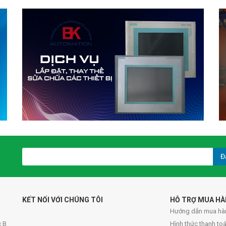
Đ
KẾT NỐI VỚI CHÚNG TÔI
HỖ TRỢ MUA H
Hướng dẫn mua hà
c B
Hình thức thanh to