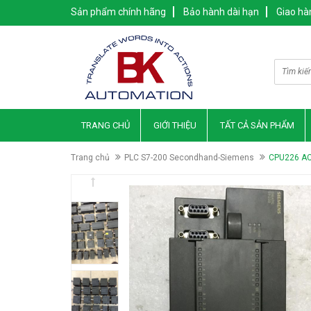
Sản phẩm chính hãng
Bảo hành dài hạn
Giao hà
TRANG CHỦ
GIỚI THIỆU
TẤT CẢ SẢN PHẨM
Trang chủ
PLC S7-200 Secondhand-Siemens
CPU226 AC