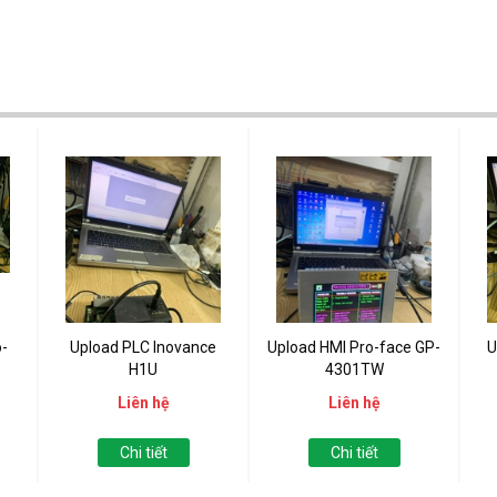
-
Upload PLC Inovance
Upload HMI Pro-face GP-
U
H1U
4301TW
Liên hệ
Liên hệ
Chi tiết
Chi tiết