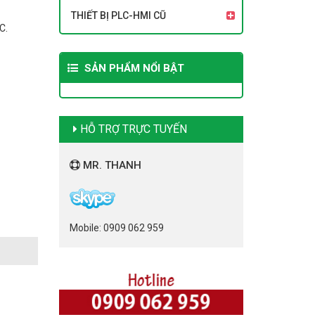
THIẾT BỊ PLC-HMI CŨ
C.
SẢN PHẨM NỔI BẬT
HỖ TRỢ TRỰC TUYẾN
MR. THANH
Mobile: 0909 062 959