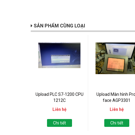
SẢN PHẨM CÙNG LOẠI
Upload PLC S7-1200 CPU
Upload Màn hình Pro
1212C
face AGP3301
Liên hệ
Liên hệ
Chi tiết
Chi tiết