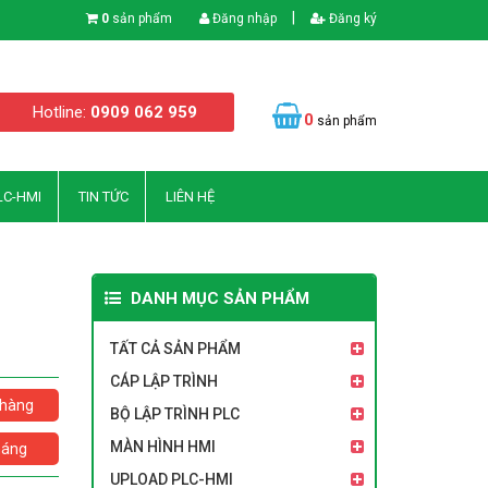
|
0
sản phẩm
Đăng nhập
Đăng ký
Hotline:
0909 062 959
0
sản phẩm
LC-HMI
TIN TỨC
LIÊN HỆ
DANH MỤC SẢN PHẨM
TẤT CẢ SẢN PHẨM
CÁP LẬP TRÌNH
hàng
BỘ LẬP TRÌNH PLC
MÀN HÌNH HMI
háng
UPLOAD PLC-HMI