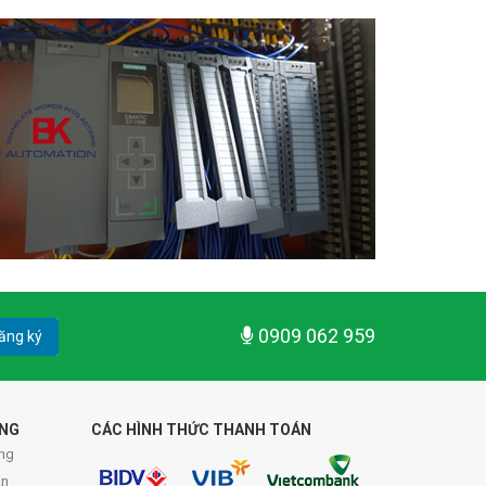
0909 062 959
ăng ký
ÀNG
CÁC HÌNH THỨC THANH TOÁN
ng
án