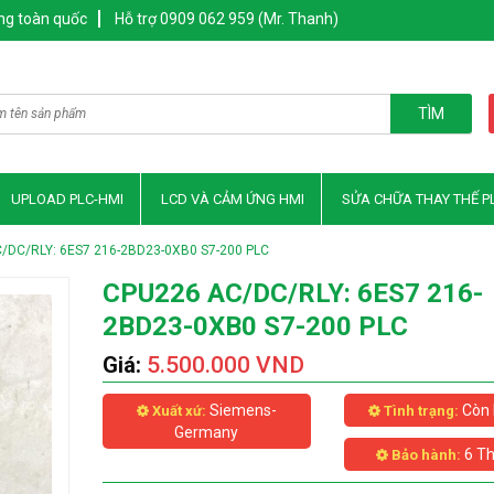
ng toàn quốc
Hỗ trợ 0909 062 959 (Mr. Thanh)
TÌM
UPLOAD PLC-HMI
LCD VÀ CẢM ỨNG HMI
SỬA CHỮA THAY THẾ P
/DC/RLY: 6ES7 216-2BD23-0XB0 S7-200 PLC
CPU226 AC/DC/RLY: 6ES7 216-
2BD23-0XB0 S7-200 PLC
Giá:
5.500.000 VND
Siemens-
Còn 
Xuất xứ:
Tình trạng:
Germany
6 T
Bảo hành: