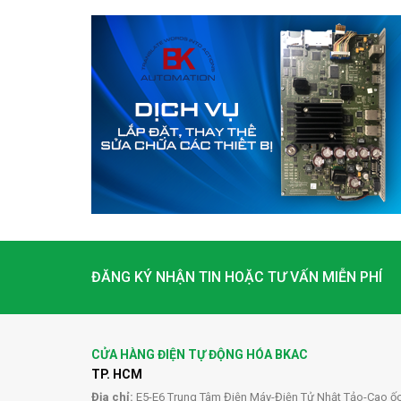
ĐĂNG KÝ NHẬN TIN HOẶC TƯ VẤN MIỄN PHÍ
CỬA HÀNG ĐIỆN TỰ ĐỘNG HÓA BKAC
TP. HCM
Địa chỉ:
E5-E6 Trung Tâm Điện Máy-Điện Tử Nhật Tảo-Cao ố