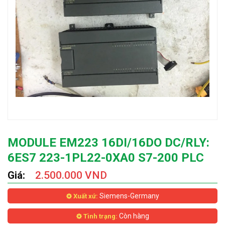
MODULE EM223 16DI/16DO DC/RLY:
6ES7 223-1PL22-0XA0 S7-200 PLC
Giá:
2.500.000 VND
Siemens-Germany
Xuất xứ:
Còn hàng
Tình trạng: