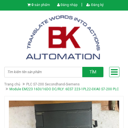
|
0
sản phẩm
Đăng nhập
Đăng ký
TÌM
Trang chủ
PLC S7-200 Secondhand-Siemens
Module EM223 16DI/16DO DC/RLY: 6ES7 223-1PL22-0XA0 S7-200 PLC