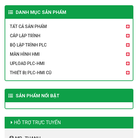
DANH MỤC SẢN PHẨM
TẤT CẢ SẢN PHẨM
CÁP LẬP TRÌNH
BỘ LẬP TRÌNH PLC
MÀN HÌNH HMI
UPLOAD PLC-HMI
THIẾT BỊ PLC-HMI CŨ
SẢN PHẨM NỔI BẬT
HỖ TRỢ TRỰC TUYẾN