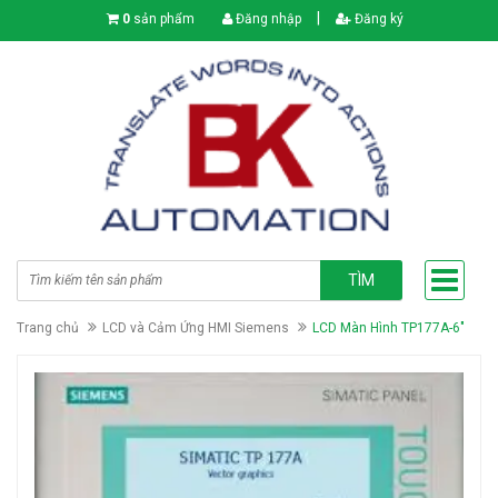
|
0
sản phẩm
Đăng nhập
Đăng ký
TÌM
Trang chủ
LCD và Cảm Ứng HMI Siemens
LCD Màn Hình TP177A-6"