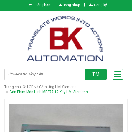
|
0
sản phẩm
Đăng nhập
Đăng ký
TÌM
Trang chủ
LCD và Cảm Ứng HMI Siemens
Bàn Phím Màn Hình MP377-12 Key HMI Siemens