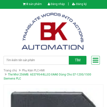
|
0
sản phẩm
Đăng nhập
Đăng ký
TÌM
Trang chủ
Phụ Kiện PLC-HMI
Thẻ Nhớ 256MB: 6ES7954-8LL02-0AA0 Dùng Cho S7-1200/1500
Siemens PLC