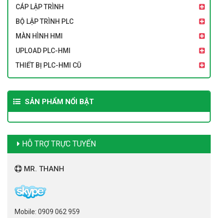
CÁP LẬP TRÌNH
BỘ LẬP TRÌNH PLC
MÀN HÌNH HMI
UPLOAD PLC-HMI
THIẾT BỊ PLC-HMI CŨ
SẢN PHẨM NỔI BẬT
HỖ TRỢ TRỰC TUYẾN
MR. THANH
Mobile: 0909 062 959