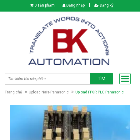
|
0
sản phẩm
Đăng nhập
Đăng ký
TÌM
Trang chủ
Upload Nais-Panasonic
Upload FP0R PLC Panasonic