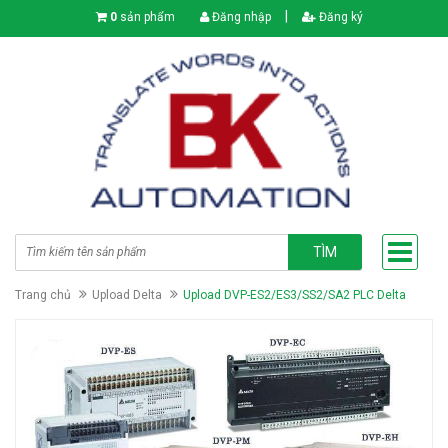
|
0
sản phẩm
Đăng nhập
Đăng ký
TÌM
Trang chủ
Upload Delta
Upload DVP-ES2/ES3/SS2/SA2 PLC Delta