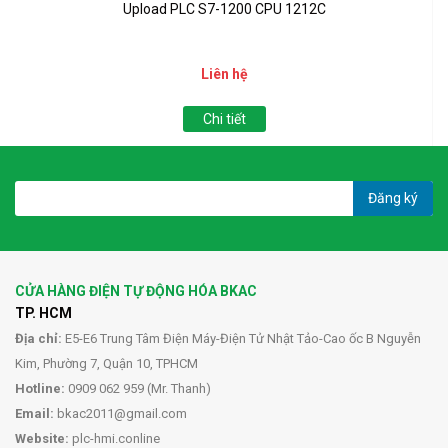
Upload PLC S7-1200 CPU 1212C
Liên hệ
Chi tiết
Đăng ký
CỬA HÀNG ĐIỆN TỰ ĐỘNG HÓA BKAC
TP. HCM
Địa chỉ:
E5-E6 Trung Tâm Điện Máy-Điện Tử Nhật Tảo-Cao ốc B Nguyễn
Kim, Phường 7, Quận 10, TPHCM
Hotline:
0909 062 959 (Mr. Thanh)
Email:
bkac2011@gmail.com
Website:
plc-hmi.conline