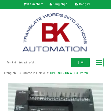
|
0
sản phẩm
Đăng nhập
Đăng ký
TÌM
Trang chủ
Omron PLC New
CP1E-N30SDR-A PLC Omron