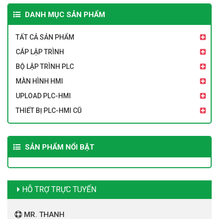
DANH MỤC SẢN PHẨM
TẤT CẢ SẢN PHẨM
CÁP LẬP TRÌNH
BỘ LẬP TRÌNH PLC
MÀN HÌNH HMI
UPLOAD PLC-HMI
THIẾT BỊ PLC-HMI CŨ
SẢN PHẨM NỔI BẬT
HỖ TRỢ TRỰC TUYẾN
MR. THANH