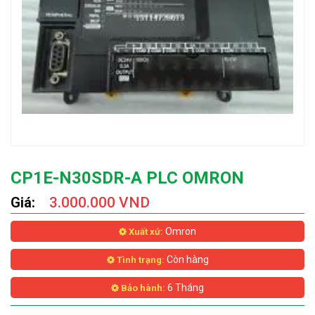
CP1E-N30SDR-A PLC OMRON
Giá:
3.000.000 VND
Omron
Xuất xứ:
Còn hàng
Tình trạng:
6 Tháng
Bảo hành: